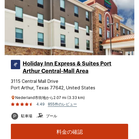
Holiday Inn Express & Suites Port
Arthur Central-Mall Area
3115 Central Mall Drive
Port Arthur, Texas 77642, United States
Nederland市街地から2.07 mi (3.33 km)
4.49
855件のレビュー
駐車場
プール
料金の確認