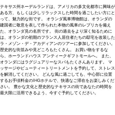
テキサス州ネーデルランドは、アメリカの多文化都市に興味が
ある方、もしくは少しリラックスした時間を過ごしたい方にと
って、魅力的な街です。 オランダ風車博物館は、オランダの
建国者に敬意を表して作られた本物の風車のレプリカを備え
た、オランダ見の名所です。 街の過去をより深く知るために
は、オランダの初期のフランス人居住者たちの邸宅を改装した
ラ・メゾン・デ・アカディアンのツアーに参加してください。
歴史的な街並みや見どころもたくさん。 お買い物をするな
ら、ホーランドハウス アンティークギフトモールへ。 また、
オランダにはラグジュアリーなスパもたくさんあります。 マ
ッサージやビューティートリートメントを予約して、ストレス
を解消してください。 どんな風に過ごしても、中心部に位置
するお手頃料金のIHGホテルで、快適なご滞在をお楽しみくだ
さい。 豊かな文化と歴史的なテキサスの街であなたの時間を
最大限に活用できるよう、今すぐ予約してください。