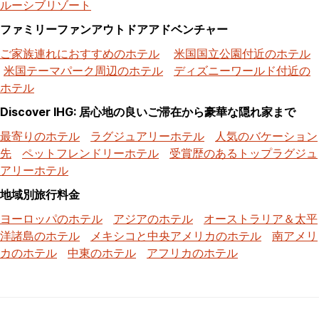
ルーシブリゾート
ファミリーファンアウトドアアドベンチャー
ご家族連れにおすすめのホテル
米国国立公園付近のホテル
米国テーマパーク周辺のホテル
ディズニーワールド付近の
ホテル
Discover IHG: 居心地の良いご滞在から豪華な隠れ家まで
最寄りのホテル
ラグジュアリーホテル
人気のバケーション
先
ペットフレンドリーホテル
受賞歴のあるトップラグジュ
アリーホテル
地域別旅行料金
ヨーロッパのホテル
アジアのホテル
オーストラリア＆太平
洋諸島のホテル
メキシコと中央アメリカのホテル
南アメリ
カのホテル
中東のホテル
アフリカのホテル