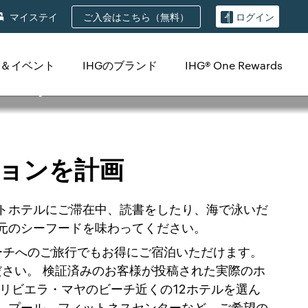
ご入会はこちら（無料）
マイステイ
ログイン
＆イベント
IHGのブランド
IHG® One Rewards
aya Beachのホテ
ョンを計画
トホテルにご滞在中、読書をしたり、海で泳いだ
元のシーフードを味わってください。
ビーチへのご旅行でもお得にご宿泊いただけます。
ださい。 検証済みのお客様が投稿された実際のホ
リビエラ・マヤのビーチ近くの12ホテルを選ん
、プール、フィットネスセンターなど、ご希望の