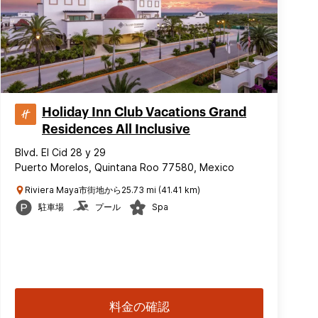
Holiday Inn Club Vacations Grand
Residences All Inclusive
Blvd. El Cid 28 y 29
Puerto Morelos, Quintana Roo 77580, Mexico
Riviera Maya市街地から25.73 mi (41.41 km)
駐車場
プール
Spa
料金の確認