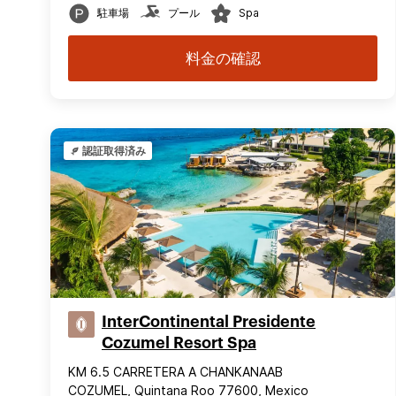
駐車場
プール
Spa
料金の確認
認証取得済み
InterContinental Presidente
Cozumel Resort Spa
KM 6.5 CARRETERA A CHANKANAAB
COZUMEL, Quintana Roo 77600, Mexico