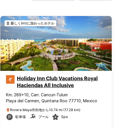
新しくIHGに加わったホテル
Holiday Inn Club Vacations Royal
Haciendas All Inclusive
Km. 289+10, Carr. Cancun-Tulum
Playa del Carmen, Quintana Roo 77710, Mexico
Riviera Maya市街地から10.74 mi (17.28 km)
駐車場
プール
Spa