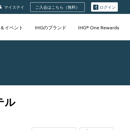
ご入会はこちら（無料）
マイステイ
ログイン
＆イベント
IHGのブランド
IHG® One Rewards
テル