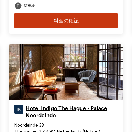
駐車場
料金の確認
Hotel Indigo The Hague - Palace
Noordeinde
Noordeinde 33
The Hague, 2514GC, Netherlands (Holland)