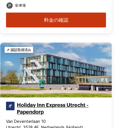
駐車場
料金の確認
認証取得済み
Holiday Inn Express Utrecht -
Papendorp
Van Deventerlaan 10
Utrecht, 3528 AE, Netherlands (Holland)