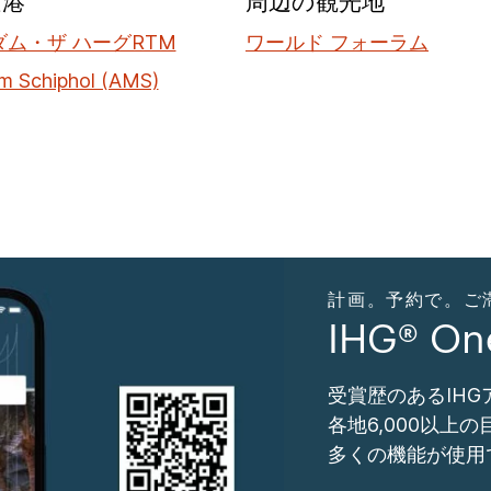
空港
周辺の観光地
ム・ザ ハーグRTM
ワールド フォーラム
m Schiphol (AMS)
計画。予約で。ご滞在。
IHG® O
受賞歴のあるIH
各地6,000以上
多くの機能が使用