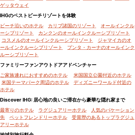
ゲッタウェイ
IHGのベストビーチリゾートを体験
ビーチ沿いのホテル
カリブ諸国のリゾート
オールインクル
ーシブリゾート
カンクンのオールインクルーシブリゾート
コスメルのオールインクルーシブリゾート
ジャマイカのオ
ールインクルーシブリゾート
プンタ・カーナのオールインク
ルーシブリゾート
ファミリーファンアウトドアアドベンチャー
ご家族連れにおすすめのホテル
米国国立公園付近のホテル
米国テーマパーク周辺のホテル
ディズニーワールド付近の
ホテル
Discover IHG: 居心地の良いご滞在から豪華な隠れ家まで
最寄りのホテル
ラグジュアリーホテル
人気のバケーション
先
ペットフレンドリーホテル
受賞歴のあるトップラグジュ
アリーホテル
地域別旅行料金