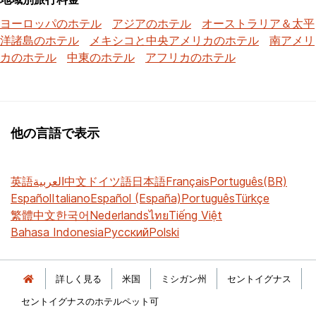
ヨーロッパのホテル
アジアのホテル
オーストラリア＆太平
洋諸島のホテル
メキシコと中央アメリカのホテル
南アメリ
カのホテル
中東のホテル
アフリカのホテル
他の言語で表示
英語
العربية
中文
ドイツ語
日本語
Français
Português(BR)
Español
Italiano
Español (España)
Português
Türkçe
繁體中文
한국어
Nederlands
ไทย
Tiếng Việt
Bahasa Indonesia
Русский
Polski
詳しく見る
米国
ミシガン州
セントイグナス
セントイグナスのホテルペット可