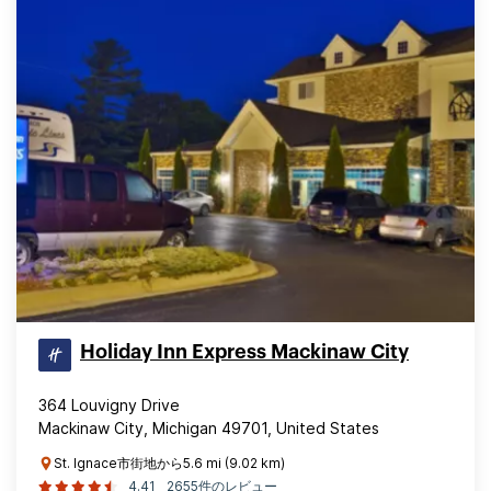
Holiday Inn Express Mackinaw City
364 Louvigny Drive
Mackinaw City, Michigan 49701, United States
St. Ignace市街地から5.6 mi (9.02 km)
4.41
2655件のレビュー