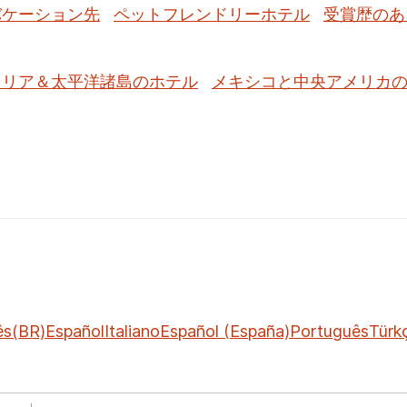
バケーション先
ペットフレンドリーホテル
受賞歴のあ
ラリア＆太平洋諸島のホテル
メキシコと中央アメリカ
ês(BR)
Español
Italiano
Español (España)
Português
Türk