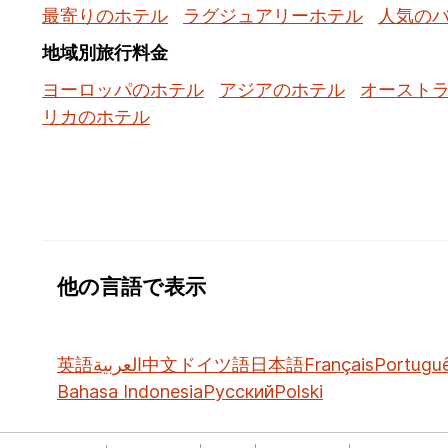
最寄りのホテル
ラグジュアリーホテル
人気の
地域別旅行料金
ヨーロッパのホテル
アジアのホテル
オースト
リカのホテル
他の言語で表示
英語
العربية
中文
ドイツ語
日本語
Français
Portugu
Bahasa Indonesia
Русский
Polski