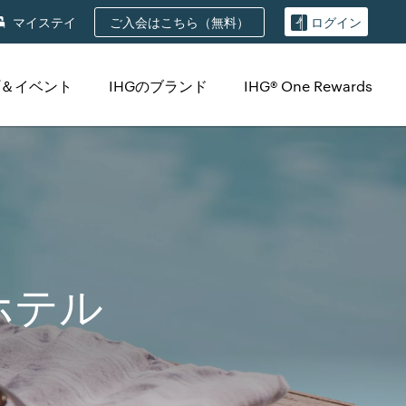
ご入会はこちら（無料）
マイステイ
ログイン
＆イベント
IHGのブランド
IHG® One Rewards
ホテル