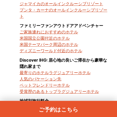
ジャマイカのオールインクルーシブリゾート
プンタ・カーナのオールインクルーシブリゾー
ト
ファミリーファンアウトドアアドベンチャー
ご家族連れにおすすめのホテル
米国国立公園付近のホテル
米国テーマパーク周辺のホテル
ディズニーワールド付近のホテル
Discover IHG: 居心地の良いご滞在から豪華な
隠れ家まで
最寄りのホテル
ラグジュアリーホテル
人気のバケーション先
ペットフレンドリーホテル
受賞歴のあるトップラグジュアリーホテル
地域別旅行料金
ヨーロッパのホテル
アジアのホテル
ご予約はこちら
オーストラリア＆太平洋諸島のホテル