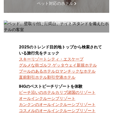
ペット対応のホテル
最寄りのホテル
2025のトレンド目的地トップから検索されて
いる旅行先をチェック
スキーリゾート
シティ・エスケープ
グルメな街
ゴルフ ゲッタウェイ
新規ホテル
プールのあるホテル
ロマンチックなホテル
直前割引ホテル割引
空港ホテル
IHGのベストビーチリゾートを体験
ビーチ沿いのホテル
カリブ諸国のリゾート
オールインクルーシブリゾート
カンクンのオールインクルーシブリゾート
コスメルのオールインクルーシブリゾート