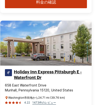
料金の確認
Holiday Inn Express Pittsburgh E -
Waterfront Dr
658 East Waterfront Drive
Munhall, Pennsylvania 15120, United States
Washington市街地から24.71 mi (39.76 km)
4.22
1473件のレビュー