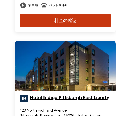
駐車場
ペット同伴可
料金の確認
Hotel Indigo Pittsburgh East Liberty
123 North Highland Avenue
Pittsburgh, Pennsylvania 15206, United States