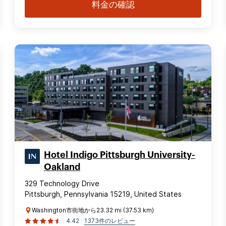
料金の確認
Hotel Indigo Pittsburgh University-
Oakland
329 Technology Drive
Pittsburgh, Pennsylvania 15219, United States
Washington市街地から23.32 mi (37.53 km)
4.42
1373件のレビュー