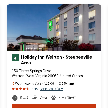
Holiday Inn Weirton - Steubenville
Area
350 Three Springs Drive
Weirton, West Virginia 26062, United States
Washington市街地から22.09 mi (35.54 km)
4.40
954件のレビュー
駐車場
プール
ペット同伴可