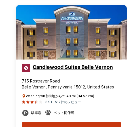
Candlewood Suites Belle Vernon
715 Rostraver Road
Belle Vernon, Pennsylvania 15012, United States
Washington市街地から21.48 mi (34.57 km)
3.91
517件のレビュー
駐車場
ペット同伴可