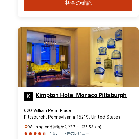
料金の確認
Kimpton Hotel Monaco Pittsburgh
620 William Penn Place
Pittsburgh, Pennsylvania 15219, United States
Washington市街地から22.7 mi (36.53 km)
4.66
117件のレビュー