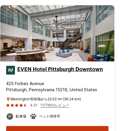
EVEN Hotel Pittsburgh Downtown
425 Forbes Avenue
Pittsburgh, Pennsylvania 15219, United States
Washington市街地から22.52 mi (36.24 km)
4.31
1177件のレビュー
駐車場
ペット同伴可