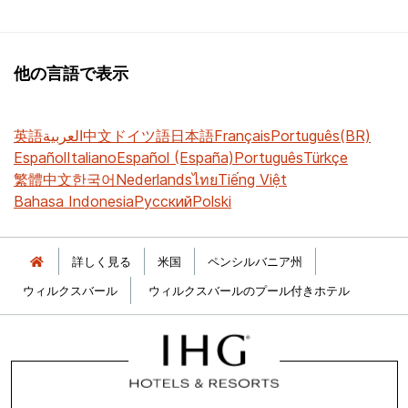
他の言語で表示
英語
العربية
中文
ドイツ語
日本語
Français
Português(BR)
Español
Italiano
Español (España)
Português
Türkçe
繁體中文
한국어
Nederlands
ไทย
Tiếng Việt
Bahasa Indonesia
Русский
Polski
詳しく見る
米国
ペンシルバニア州
ウィルクスバール
ウィルクスバールのプール付きホテル