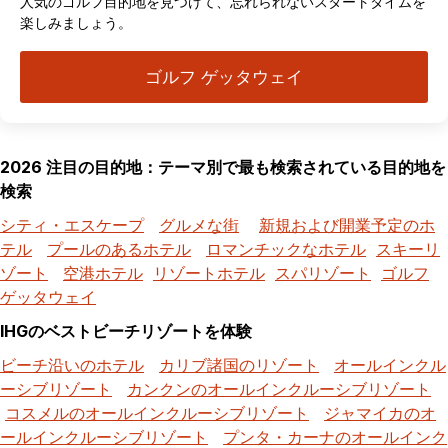
人気のゴルフ目的地を見つけて、忘れられないスタートタイムを
楽しみましょう。
ゴルフ ゲッタウェイ
2026 注目の目的地：テーマ別で最も検索されている目的地を
検索
シティ・エスケープ
グルメな街
新規および開業予定のホ
テル
プールのあるホテル
ロマンチックなホテル
スキーリ
ゾート
空港ホテル
リゾートホテル
スパリゾート
ゴルフ
ゲッタウェイ
IHGのベストビーチリゾートを体験
ビーチ沿いのホテル
カリブ諸国のリゾート
オールインクル
ーシブリゾート
カンクンのオールインクルーシブリゾート
コスメルのオールインクルーシブリゾート
ジャマイカのオ
ールインクルーシブリゾート
プンタ・カーナのオールインク