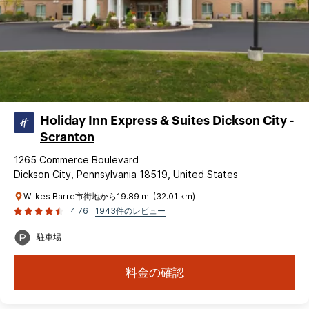
Holiday Inn Express & Suites Dickson City -
Scranton
1265 Commerce Boulevard
Dickson City, Pennsylvania 18519, United States
Wilkes Barre市街地から19.89 mi (32.01 km)
4.76
1943件のレビュー
駐車場
料金の確認