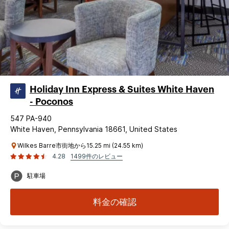
Holiday Inn Express & Suites White Haven
- Poconos
547 PA-940
White Haven, Pennsylvania 18661, United States
Wilkes Barre市街地から15.25 mi (24.55 km)
4.28
1499件のレビュー
駐車場
料金の確認