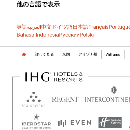
他の言語で表示
英語
العربية
中文
ドイツ語
日本語
Français
Portugu
Bahasa Indonesia
Русский
Polski
詳しく見る
米国
アリゾナ州
Williams