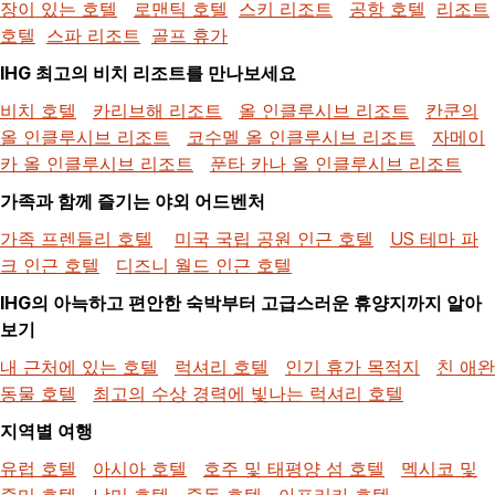
장이 있는 호텔
로맨틱 호텔
스키 리조트
공항 호텔
리조트
호텔
스파 리조트
골프 휴가
IHG 최고의 비치 리조트를 만나보세요
비치 호텔
카리브해 리조트
올 인클루시브 리조트
칸쿤의
올 인클루시브 리조트
코수멜 올 인클루시브 리조트
자메이
카 올 인클루시브 리조트
푼타 카나 올 인클루시브 리조트
가족과 함께 즐기는 야외 어드벤처
가족 프렌들리 호텔
미국 국립 공원 인근 호텔
US 테마 파
크 인근 호텔
디즈니 월드 인근 호텔
IHG의 아늑하고 편안한 숙박부터 고급스러운 휴양지까지 알아
보기
내 근처에 있는 호텔
럭셔리 호텔
인기 휴가 목적지
친 애완
동물 호텔
최고의 수상 경력에 빛나는 럭셔리 호텔
지역별 여행
유럽 호텔
아시아 호텔
호주 및 태평양 섬 호텔
멕시코 및
중미 호텔
남미 호텔
중동 호텔
아프리카 호텔