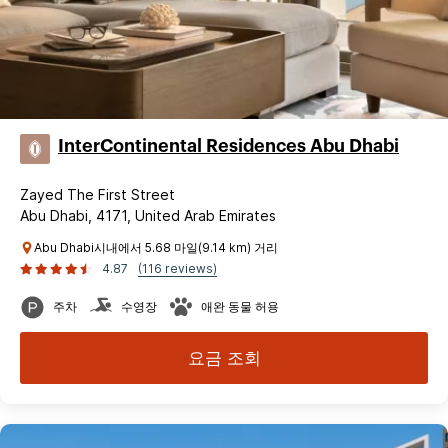
InterContinental Residences Abu Dhabi
Zayed The First Street
Abu Dhabi, 4171, United Arab Emirates
Abu Dhabi시내에서 5.68 마일(9.14 km) 거리
4.87
(116 reviews)
주차
수영장
애완 동물 허용
요금 조회