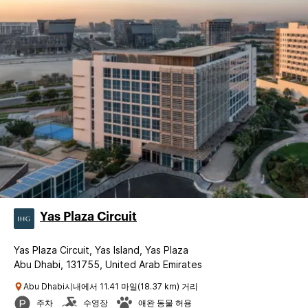
Yas Plaza Circuit
Yas Plaza Circuit, Yas Island, Yas Plaza
Abu Dhabi, 131755, United Arab Emirates
Abu Dhabi시내에서 11.41 마일(18.37 km) 거리
주차
수영장
애완 동물 허용