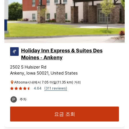
Holiday Inn Express & Suites Des
Moines - Ankeny
2502 S Hulsizer Rd
Ankeny, Iowa 50021, United States
Altoona시내에서 7.05 마일(11.35 km) 거리
4.64
(311 reviews)
주차
요금 조회