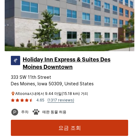
Holiday Inn Express & Suites Des
Moines Downtown
333 SW 11th Street
Des Moines, Iowa 50309, United States
Altoona시내에서 9.44 마일(15.18 km) 거리
4.65
(1317 reviews)
주차
애완 동물 허용
요금 조회