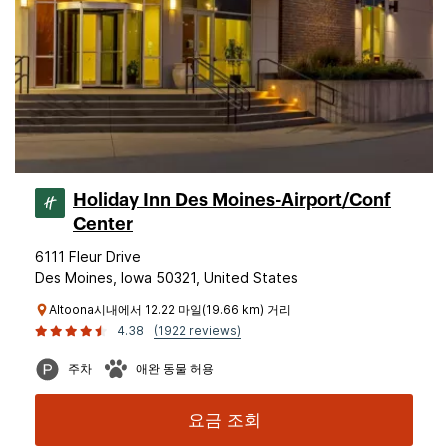
Holiday Inn Des Moines-Airport/Conf
Center
6111 Fleur Drive
Des Moines, Iowa 50321, United States
Altoona시내에서 12.22 마일(19.66 km) 거리
4.38
(1922 reviews)
주차
애완 동물 허용
요금 조회