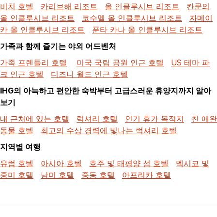
비치 호텔
카리브해 리조트
올 인클루시브 리조트
칸쿤의
올 인클루시브 리조트
코수멜 올 인클루시브 리조트
자메이
카 올 인클루시브 리조트
푼타 카나 올 인클루시브 리조트
가족과 함께 즐기는 야외 어드벤처
가족 프렌들리 호텔
미국 국립 공원 인근 호텔
US 테마 파
크 인근 호텔
디즈니 월드 인근 호텔
IHG의 아늑하고 편안한 숙박부터 고급스러운 휴양지까지 알아
보기
내 근처에 있는 호텔
럭셔리 호텔
인기 휴가 목적지
친 애완
동물 호텔
최고의 수상 경력에 빛나는 럭셔리 호텔
지역별 여행
유럽 호텔
아시아 호텔
호주 및 태평양 섬 호텔
멕시코 및
중미 호텔
남미 호텔
중동 호텔
아프리카 호텔