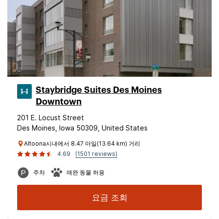
Staybridge Suites Des Moines
Downtown
201 E. Locust Street
Des Moines, Iowa 50309, United States
Altoona시내에서 8.47 마일(13.64 km) 거리
4.69
(1501 reviews)
주차
애완 동물 허용
요금 조회