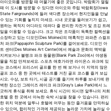
아이오와를 방문할 때 머물기에 좋은 곳입니다. 박람회가 열릴
때 이 도시를 방문할 수 있다면 아이오와 주립 박람회장(Iowa
State Fairgrounds)에 들러 색다른 장소에서 현지인들을 만날
수 있는 기회를 놓치지 마세요. 시내 곳곳을 둘러보기가 쉽고,
원하는 목적지 어디라도 데려다 줄 편리한 자전거 및 조깅 트레
일을 이용할 수 있습니다. 크고 작은 조각품이 독특한 컬렉션을
소장하고 있는 디모인(Des Moines)의 매혹적인 파파존 스컬프
처 파크(Pappajohn Sculpture Park)를 걸어보세요. 디모인 아
트 센터(Des Moines Art Center)에서 예술과 문화의 맥박을
지켜보거나 블랭크 파크 동물원(Blank Park Zoo)에서 야생동
물을 직접 만져보세요. 스포츠 애호가라면 라이온스 파크에 있
는 코스에서 프리스비 골프를 한 번 해 보거나 이 지역의 많은
골프 코스 중 한 곳에서 테스트를 거친 골프 코스를 즐겨 보십
시오. 수상, 보트 타기, 시골 공기를 즐기며 하루를 보내기에 완
벽한 장소인 그레이즈 레이크 파크(Gray's Lake Park)에서 느
긋하게 휴식을 취해 보세요. 휴식 시간이 되시면 알투나의 저희
호텔 중 한 곳에서 아늑한 숙박 시설을 찾을 수 있습니다. 편리
한 위치 덕분에 알투나 호텔에 머무는 동안 즐거움을 만끽하실
수 있으며, 합리적인 가격에 제공되는 놀라운 가치에 놀라실 수