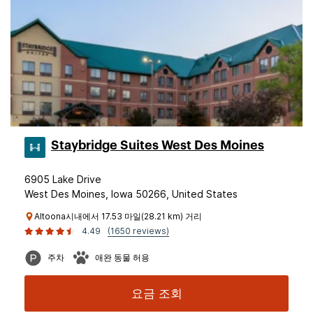
Staybridge Suites West Des Moines
6905 Lake Drive
West Des Moines, Iowa 50266, United States
Altoona시내에서 17.53 마일(28.21 km) 거리
4.49
(1650 reviews)
주차
애완 동물 허용
요금 조회