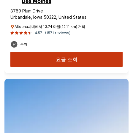
Des Moines
8789 Plum Drive
Urbandale, Iowa 50322, United States
Altoona시내에서 13.74 마일(22.11 km) 거리
4.57
(1571 reviews)
주차
요금 조회