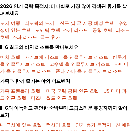
2026 인기 급락 목적지: 테마별로 가장 많이 검색된 휴가를 살
펴보세요
도시 여행
식도락의 도시
신규 및 곧 제공 예정 호텔
수영
장이 있는 호텔
로맨틱 호텔
스키 리조트
공항 호텔
리조트
호텔
스파 리조트
골프 휴가
IHG 최고의 비치 리조트를 만나보세요
비치 호텔
카리브해 리조트
올 인클루시브 리조트
칸쿤의
올 인클루시브 리조트
코수멜 올 인클루시브 리조트
자메이
카 올 인클루시브 리조트
푼타 카나 올 인클루시브 리조트
가족과 함께 즐기는 야외 어드벤처
가족 프렌들리 호텔
미국 국립 공원 인근 호텔
US 테마 파
크 인근 호텔
디즈니 월드 인근 호텔
IHG의 아늑하고 편안한 숙박부터 고급스러운 휴양지까지 알아
보기
내 근처에 있는 호텔
럭셔리 호텔
인기 휴가 목적지
친 애완