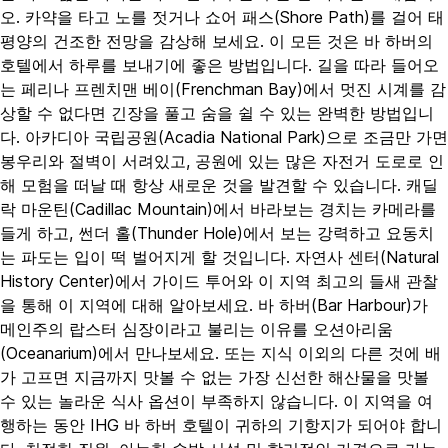
오. 카약을 타고 노를 젓거나 쇼어 패스(Shore Path)를 걸어 태
평양의 건조한 전망을 감상해 보세요. 이 모든 것은 바 하버의
호텔에서 하루를 보내기에 좋은 방법입니다. 길을 따라 들어오
는 페리나 프렌치맨 베이(Frenchman Bay)에서 멋진 시계를 감
상할 수 없다면 긴장을 풀고 숨을 쉴 수 있는 완벽한 방법입니
다. 아카디아 국립공원(Acadia National Park)으로 조금만 가면
봉우리와 절벽이 서려있고, 공원에 있는 많은 자전거 도로로 인
해 모험을 떠날 때 항상 새로운 것을 발견할 수 있습니다. 캐딜
락 마운틴(Cadillac Mountain)에서 바라보는 경치는 카메라를
들게 하고, 썬더 홀(Thunder Hole)에서 보는 강력하고 요동치
는 파도는 입이 떡 벌어지게 할 것입니다. 자연사 센터(Natural
History Center)에서 가이드 투어와 이 지역 최고의 들새 관찰
을 통해 이 지역에 대해 알아보세요. 바 하버(Bar Harbour)가
메인주의 랍스터 심장이라고 불리는 이유를 오션아리움
(Oceanarium)에서 만나보세요. 또는 지식 이외의 다른 것에 배
가 고프면 지금까지 맛볼 수 없는 가장 신선한 해산물을 맛볼
수 있는 놀라운 식사 옵션이 부족하지 않습니다. 이 지역을 여
행하는 동안 IHG 바 하버 호텔이 귀하의 기항지가 되어야 합니