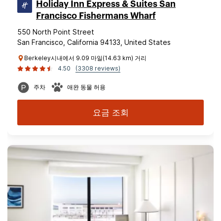
Holiday Inn Express & Suites San
Francisco Fishermans Wharf
550 North Point Street
San Francisco, California 94133, United States
Berkeley시내에서 9.09 마일(14.63 km) 거리
4.50
(3308 reviews)
주차
애완 동물 허용
요금 조회