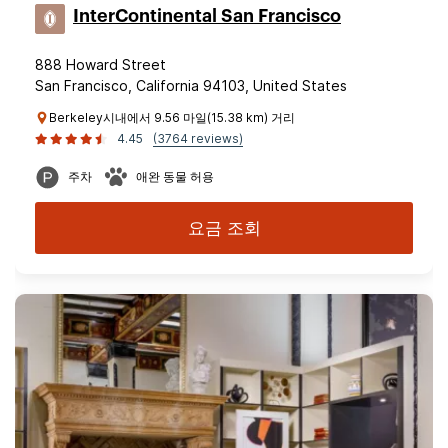
InterContinental San Francisco
888 Howard Street
San Francisco, California 94103, United States
Berkeley시내에서 9.56 마일(15.38 km) 거리
4.45
(3764 reviews)
주차
애완 동물 허용
요금 조회