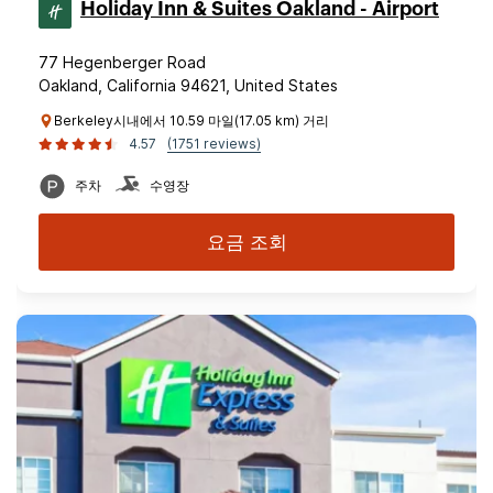
Holiday Inn & Suites Oakland - Airport
77 Hegenberger Road
Oakland, California 94621, United States
Berkeley시내에서 10.59 마일(17.05 km) 거리
4.57
(1751 reviews)
주차
수영장
요금 조회