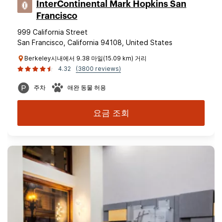
InterContinental Mark Hopkins San
Francisco
999 California Street
San Francisco, California 94108, United States
Berkeley시내에서 9.38 마일(15.09 km) 거리
4.32
(3800 reviews)
주차
애완 동물 허용
요금 조회