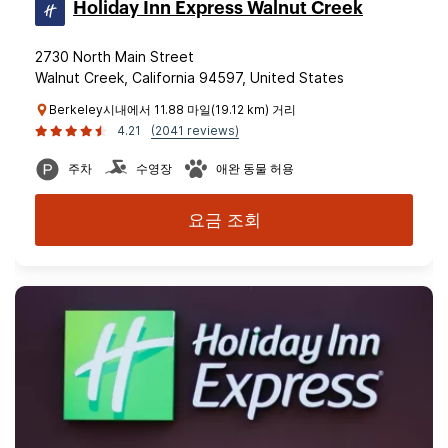
Holiday Inn Express Walnut Creek
2730 North Main Street
Walnut Creek, California 94597, United States
Berkeley시내에서 11.88 마일(19.12 km) 거리
4.21
(2041 reviews)
주차
수영장
애완 동물 허용
요금 조회