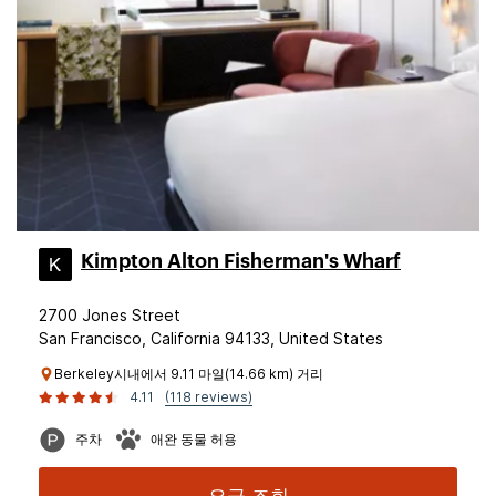
Kimpton Alton Fisherman's Wharf
2700 Jones Street
San Francisco, California 94133, United States
Berkeley시내에서 9.11 마일(14.66 km) 거리
4.11
(118 reviews)
주차
애완 동물 허용