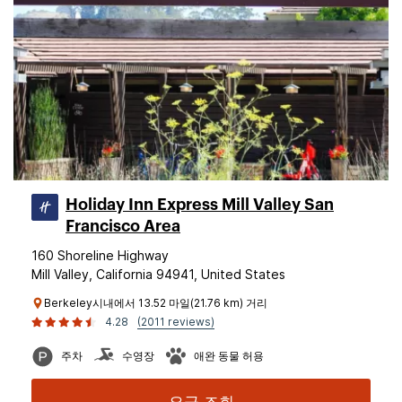
Holiday Inn Express Mill Valley San
Francisco Area
160 Shoreline Highway
Mill Valley, California 94941, United States
Berkeley시내에서 13.52 마일(21.76 km) 거리
4.28
(2011 reviews)
주차
수영장
애완 동물 허용