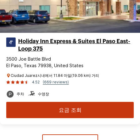
Holiday Inn Express & Suites El Paso East-
Loop 375
3500 Joe Battle Blvd
El Paso, Texas 79938, United States
Ciudad Juarez시내에서 11.84 마일(19.06 km) 거리
4.52
(669 reviews)
주차
수영장
요금 조회