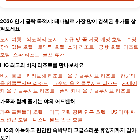
2026 인기 급락 목적지: 테마별로 가장 많이 검색된 휴가를 살
펴보세요
도시 여행
식도락의 도시
신규 및 곧 제공 예정 호텔
수영
장이 있는 호텔
로맨틱 호텔
스키 리조트
공항 호텔
리조트
호텔
스파 리조트
골프 휴가
IHG 최고의 비치 리조트를 만나보세요
비치 호텔
카리브해 리조트
올 인클루시브 리조트
칸쿤의
올 인클루시브 리조트
코수멜 올 인클루시브 리조트
자메이
카 올 인클루시브 리조트
푼타 카나 올 인클루시브 리조트
가족과 함께 즐기는 야외 어드벤처
가족 프렌들리 호텔
미국 국립 공원 인근 호텔
US 테마 파
크 인근 호텔
디즈니 월드 인근 호텔
IHG의 아늑하고 편안한 숙박부터 고급스러운 휴양지까지 알아
보기