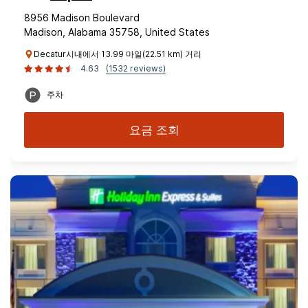
8956 Madison Boulevard
Madison, Alabama 35758, United States
Decatur시내에서 13.99 마일(22.51 km) 거리
4.63
(1532 reviews)
주차
요금 조회