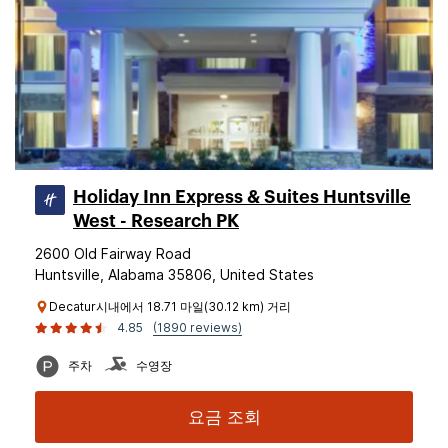
Holiday Inn Express & Suites Huntsville
West - Research PK
2600 Old Fairway Road
Huntsville, Alabama 35806, United States
Decatur시내에서 18.71 마일(30.12 km) 거리
4.85
(1890 reviews)
주차
수영장
요금 조회