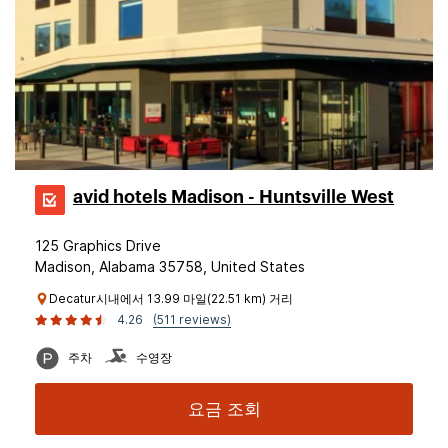
avid hotels Madison - Huntsville West
125 Graphics Drive
Madison, Alabama 35758, United States
Decatur시내에서 13.99 마일(22.51 km) 거리
4.26
(511 reviews)
주차
수영장
요금 조회