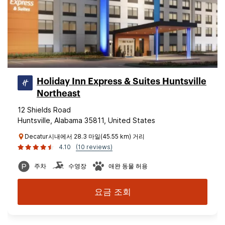
Holiday Inn Express & Suites Huntsville
Northeast
12 Shields Road
Huntsville, Alabama 35811, United States
Decatur시내에서 28.3 마일(45.55 km) 거리
4.10
(10 reviews)
주차
수영장
애완 동물 허용
요금 조회