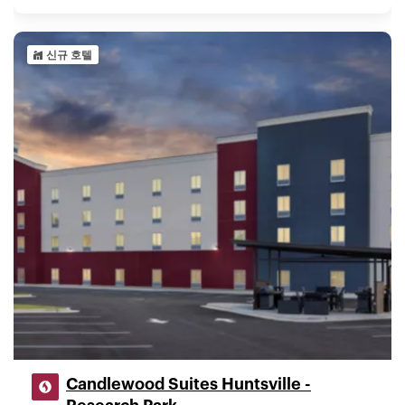
신규 호텔
Candlewood Suites Huntsville -