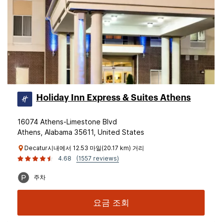
Holiday Inn Express & Suites Athens
16074 Athens-Limestone Blvd
Athens, Alabama 35611, United States
Decatur시내에서 12.53 마일(20.17 km) 거리
4.68
(1557 reviews)
주차
요금 조회