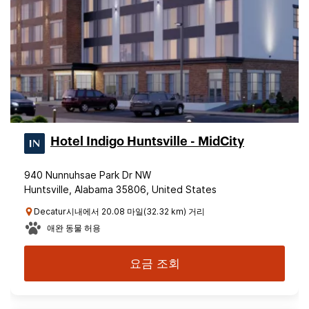
Hotel Indigo Huntsville - MidCity
940 Nunnuhsae Park Dr NW
Huntsville, Alabama 35806, United States
Decatur시내에서 20.08 마일(32.32 km) 거리
애완 동물 허용
요금 조회