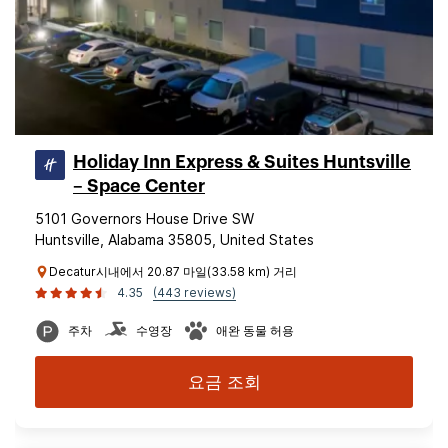
Holiday Inn Express & Suites Huntsville
– Space Center
5101 Governors House Drive SW
Huntsville, Alabama 35805, United States
Decatur시내에서 20.87 마일(33.58 km) 거리
4.35
(443 reviews)
주차
수영장
애완 동물 허용
요금 조회