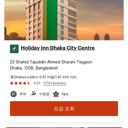
Holiday Inn Dhaka City Centre
23 Shahid Tajuddin Ahmed Sharani Tejgaon
Dhaka, 1208, Bangladesh
Dhaka시내에서 0.91 마일(1.47 km) 거리
4.61
(174 reviews)
주차
수영장
Spa
요금 조회