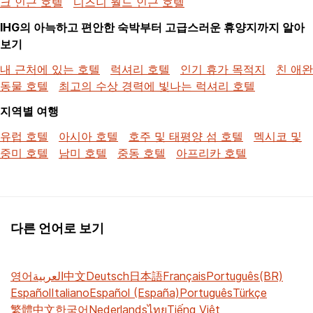
크 인근 호텔
디즈니 월드 인근 호텔
IHG의 아늑하고 편안한 숙박부터 고급스러운 휴양지까지 알아
보기
내 근처에 있는 호텔
럭셔리 호텔
인기 휴가 목적지
친 애완
동물 호텔
최고의 수상 경력에 빛나는 럭셔리 호텔
지역별 여행
유럽 호텔
아시아 호텔
호주 및 태평양 섬 호텔
멕시코 및
중미 호텔
남미 호텔
중동 호텔
아프리카 호텔
다른 언어로 보기
영어
العربية
中文
Deutsch
日本語
Français
Português(BR)
Español
Italiano
Español (España)
Português
Türkçe
繁體中文
한국어
Nederlands
ไทย
Tiếng Việt