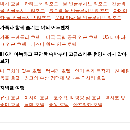
비치 호텔
카리브해 리조트
올 인클루시브 리조트
칸쿤의
올 인클루시브 리조트
코수멜 올 인클루시브 리조트
자메이
카 올 인클루시브 리조트
푼타 카나 올 인클루시브 리조트
가족과 함께 즐기는 야외 어드벤처
가족 프렌들리 호텔
미국 국립 공원 인근 호텔
US 테마 파
크 인근 호텔
디즈니 월드 인근 호텔
IHG의 아늑하고 편안한 숙박부터 고급스러운 휴양지까지 알아
보기
내 근처에 있는 호텔
럭셔리 호텔
인기 휴가 목적지
친 애완
동물 호텔
최고의 수상 경력에 빛나는 럭셔리 호텔
지역별 여행
유럽 호텔
아시아 호텔
호주 및 태평양 섬 호텔
멕시코 및
중미 호텔
남미 호텔
중동 호텔
아프리카 호텔