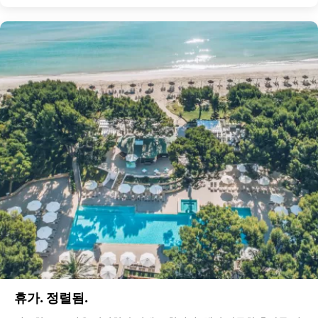
휴가. 정렬됨.