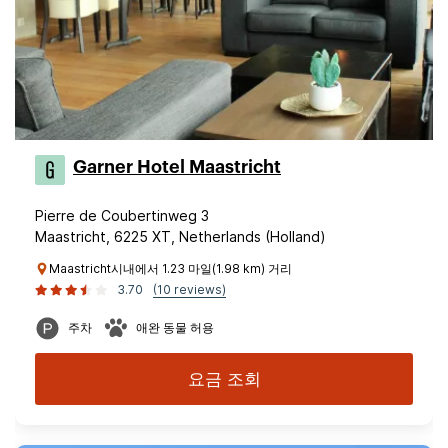
Garner Hotel Maastricht
Pierre de Coubertinweg 3
Maastricht, 6225 XT, Netherlands (Holland)
Maastricht시내에서 1.23 마일(1.98 km) 거리
3.70
(10 reviews)
주차
애완 동물 허용
요금 조회