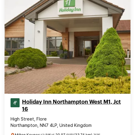
Holiday Inn Northampton West M1, Jct
16
High Street, Flore
Northampton, NN7 4LP, United Kingdom
Milton Keynes시내에서 20.97 마일(33.74 km) 거리