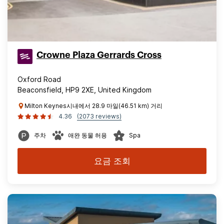
Crowne Plaza Gerrards Cross
Oxford Road
Beaconsfield, HP9 2XE, United Kingdom
Milton Keynes시내에서 28.9 마일(46.51 km) 거리
4.36
(2073 reviews)
주차
애완 동물 허용
Spa
요금 조회