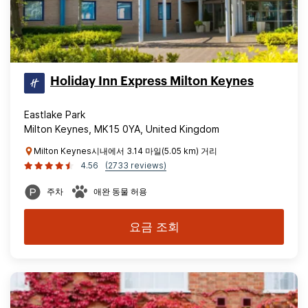
Holiday Inn Express Milton Keynes
Eastlake Park
Milton Keynes, MK15 0YA, United Kingdom
Milton Keynes시내에서 3.14 마일(5.05 km) 거리
4.56
(2733 reviews)
주차
애완 동물 허용
요금 조회