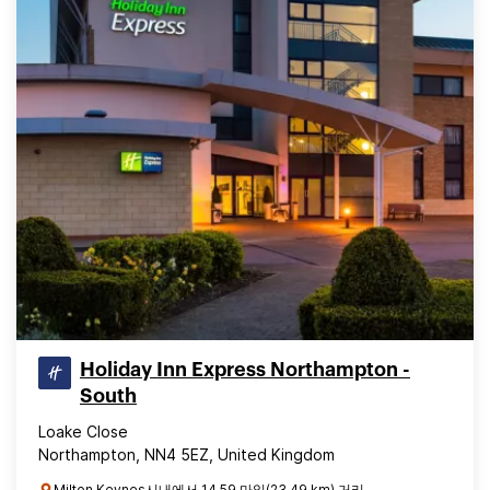
Holiday Inn Express Northampton -
South
Loake Close
Northampton, NN4 5EZ, United Kingdom
Milton Keynes시내에서 14.59 마일(23.49 km) 거리