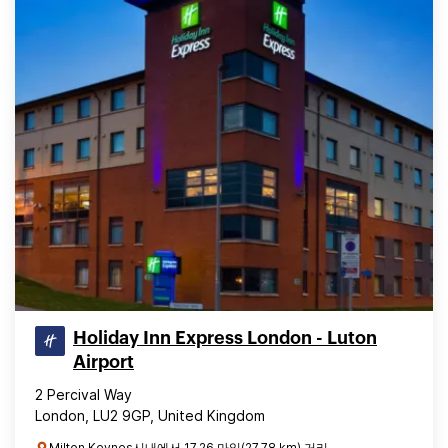
Holiday Inn Express London - Luton
Airport
2 Percival Way
London, LU2 9GP, United Kingdom
Milton Keynes시내에서 17.26 마일(27.78 km) 거리