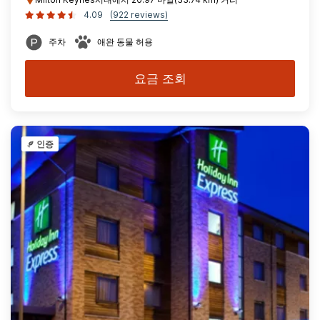
4.09
(922 reviews)
주차
애완 동물 허용
요금 조회
인증