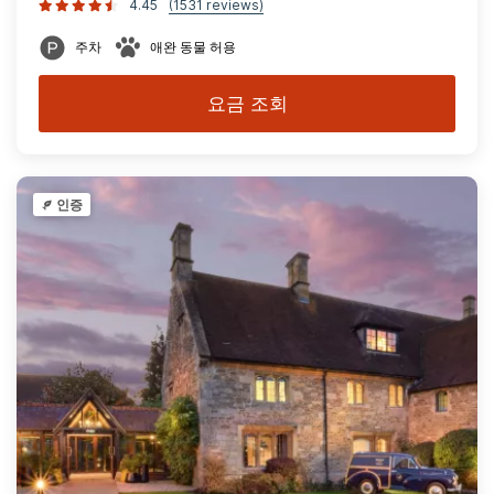
4.45
(1531 reviews)
주차
애완 동물 허용
요금 조회
인증