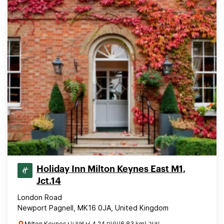
Holiday Inn Milton Keynes East M1,
Jct.14
London Road
Newport Pagnell, MK16 0JA, United Kingdom
Milton Keynes시내에서 4.24 마일(6.83 km) 거리