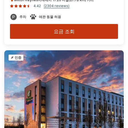
4.42
(2304 reviews)
주차
애완 동물 허용
요금 조회
인증