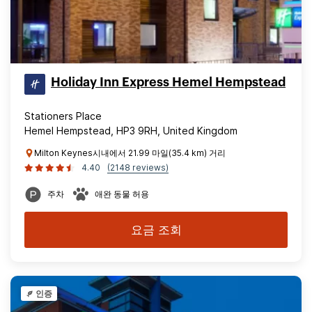
Holiday Inn Express Hemel Hempstead
Stationers Place
Hemel Hempstead, HP3 9RH, United Kingdom
Milton Keynes시내에서 21.99 마일(35.4 km) 거리
4.40
(2148 reviews)
주차
애완 동물 허용
요금 조회
인증