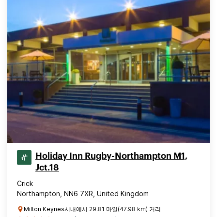
Holiday Inn Rugby-Northampton M1,
Jct.18
Crick
Northampton, NN6 7XR, United Kingdom
Milton Keynes시내에서 29.81 마일(47.98 km) 거리