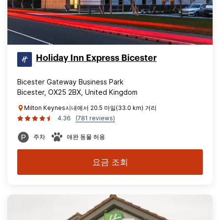
Holiday Inn Express Bicester
Bicester Gateway Business Park
Bicester, OX25 2BX, United Kingdom
Milton Keynes시내에서 20.5 마일(33.0 km) 거리
4.36
(781 reviews)
주차
애완 동물 허용
요금 조회