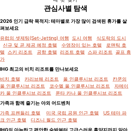
관심사별 탐색
2026 인기 급락 목적지: 테마별로 가장 많이 검색된 휴가를 살
펴보세요
유럽의 셋제팅(Set-Jetting) 여행
도시 여행
식도락의 도시
신규 및 곧 제공 예정 호텔
수영장이 있는 호텔
로맨틱 호
텔
스키 리조트
공항 호텔
리조트 호텔
스파 리조트
골프 휴
가
IHG 최고의 비치 리조트를 만나보세요
비치 호텔
카리브해 리조트
올 인클루시브 리조트
칸쿤의
올 인클루시브 리조트
코수멜 올 인클루시브 리조트
자메이
카 올 인클루시브 리조트
푼타 카나 올 인클루시브 리조트
가족과 함께 즐기는 야외 어드벤처
가족 프렌들리 호텔
미국 국립 공원 인근 호텔
US 테마 파
크 인근 호텔
디즈니 월드 인근 호텔
IHG의 아늑하고 편안한 숙박부터 고급스러운 휴양지까지 알아