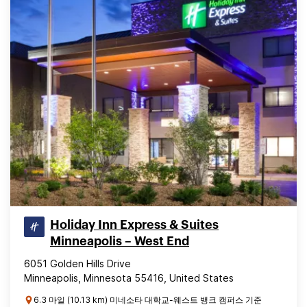
Holiday Inn Express & Suites
Minneapolis – West End
6051 Golden Hills Drive
Minneapolis, Minnesota 55416, United States
6.3 마일 (10.13 km) 미네소타 대학교-웨스트 뱅크 캠퍼스 기준