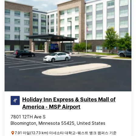
Holiday Inn Express & Suites Mall of
America - MSP Airport
7801 12TH Ave S
Bloomington, Minnesota 55425, United States
7.91 마일(12.73 km) 미네소타 대학교-웨스트 뱅크 캠퍼스 기준