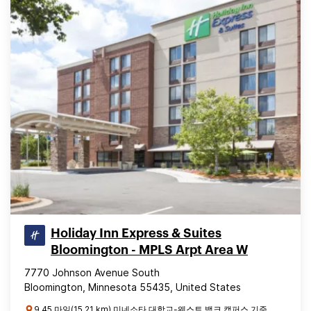
Holiday Inn Express & Suites
Bloomington - MPLS Arpt Area W
7770 Johnson Avenue South
Bloomington, Minnesota 55435, United States
9.45 마일(15.21 km) 미네소타 대학교-웨스트 뱅크 캠퍼스 기준