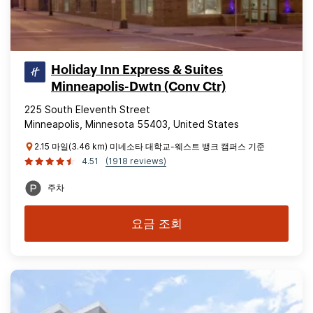
Holiday Inn Express & Suites
Minneapolis-Dwtn (Conv Ctr)
225 South Eleventh Street
Minneapolis, Minnesota 55403, United States
2.15 마일(3.46 km) 미네소타 대학교-웨스트 뱅크 캠퍼스 기준
4.51
(1918 reviews)
주차
요금 조회