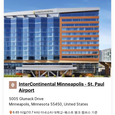
InterContinental Minneapolis - St. Paul
Airport
5005 Glumack Drive
Minneapolis, Minnesota 55450, United States
6.65 마일(10.7 km) 미네소타 대학교-웨스트 뱅크 캠퍼스 기준