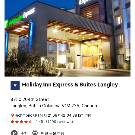
Holiday Inn Express & Suites Langley
8750 204th Street
Langley, British Columbia V1M 2Y5, Canada
Richmond시내에서 21.68 마일(34.88 km) 거리
4.45
(1499 reviews)
주차
애완 동물 허용