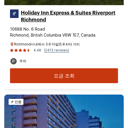
Holiday Inn Express & Suites Riverport
Richmond
10688 No. 6 Road
Richmond, British Columbia V6W 1E7, Canada
Richmond시내에서 3.6 마일(5.8 km) 거리
4.48
(2472 reviews)
주차
요금 조회
인증