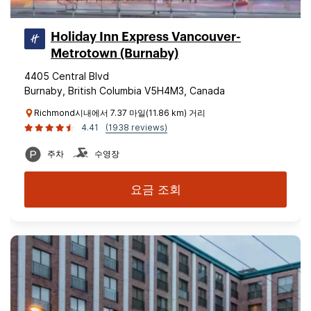
Holiday Inn Express Vancouver-
Metrotown (Burnaby)
4405 Central Blvd
Burnaby, British Columbia V5H4M3, Canada
Richmond시내에서 7.37 마일(11.86 km) 거리
4.41
(1938 reviews)
주차
수영장
요금 조회