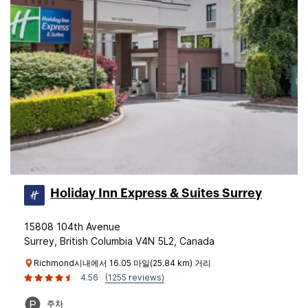
Holiday Inn Express & Suites Surrey
15808 104th Avenue
Surrey, British Columbia V4N 5L2, Canada
Richmond시내에서 16.05 마일(25.84 km) 거리
4.56
(1255 reviews)
주차