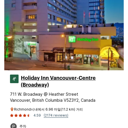
Holiday Inn Vancouver-Centre
(Broadway)
711 W. Broadway @ Heather Street
Vancouver, British Columbia V5Z3Y2, Canada
Richmond시내에서 6.96 마일(11.2 km) 거리
4.59
(2174 reviews)
주차