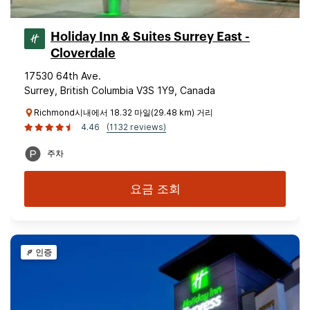
Holiday Inn & Suites Surrey East -
Cloverdale
17530 64th Ave.
Surrey, British Columbia V3S 1Y9, Canada
Richmond시내에서 18.32 마일(29.48 km) 거리
4.46
(1132 reviews)
주차
요금 조회
인증