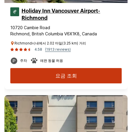
Holiday Inn Vancouver Airport-
Richmond
10720 Cambie Road
Richmond, British Columbia V6X1K8, Canada
Richmond시내에서 2.02 마일(3.25 km) 거리
4.58
(1913 reviews)
주차
애완 동물 허용
요금 조회