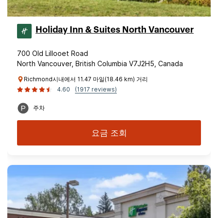
Holiday Inn & Suites North Vancouver
700 Old Lillooet Road
North Vancouver, British Columbia V7J2H5, Canada
Richmond시내에서 11.47 마일(18.46 km) 거리
4.60
(1917 reviews)
주차
요금 조회