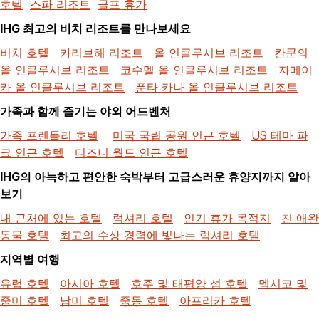
호텔
스파 리조트
골프 휴가
IHG 최고의 비치 리조트를 만나보세요
비치 호텔
카리브해 리조트
올 인클루시브 리조트
칸쿤의
올 인클루시브 리조트
코수멜 올 인클루시브 리조트
자메이
카 올 인클루시브 리조트
푼타 카나 올 인클루시브 리조트
가족과 함께 즐기는 야외 어드벤처
가족 프렌들리 호텔
미국 국립 공원 인근 호텔
US 테마 파
크 인근 호텔
디즈니 월드 인근 호텔
IHG의 아늑하고 편안한 숙박부터 고급스러운 휴양지까지 알아
보기
내 근처에 있는 호텔
럭셔리 호텔
인기 휴가 목적지
친 애완
동물 호텔
최고의 수상 경력에 빛나는 럭셔리 호텔
지역별 여행
유럽 호텔
아시아 호텔
호주 및 태평양 섬 호텔
멕시코 및
중미 호텔
남미 호텔
중동 호텔
아프리카 호텔