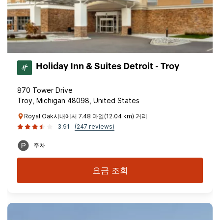
Holiday Inn & Suites Detroit - Troy
870 Tower Drive
Troy, Michigan 48098, United States
Royal Oak시내에서 7.48 마일(12.04 km) 거리
3.91
(247 reviews)
주차
요금 조회