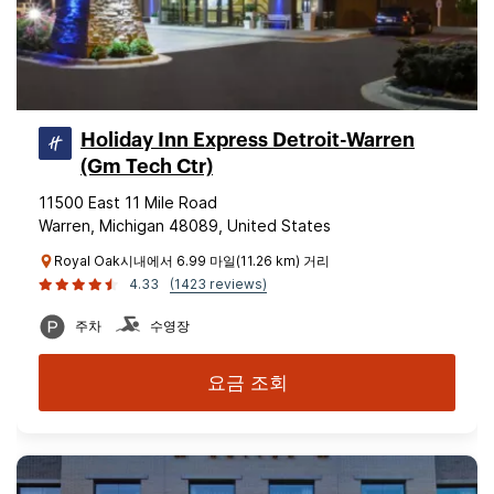
Holiday Inn Express Detroit-Warren
(Gm Tech Ctr)
11500 East 11 Mile Road
Warren, Michigan 48089, United States
Royal Oak시내에서 6.99 마일(11.26 km) 거리
4.33
(1423 reviews)
주차
수영장
요금 조회