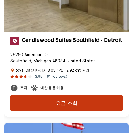
Candlewood Suites Southfield - Detroit
26250 American Dr
Southfield, Michigan 48034, United States
Royal Oak시내에서 8.03 마일(12.92 km) 거리
3.95
(61 reviews)
주차
애완 동물 허용
요금 조회