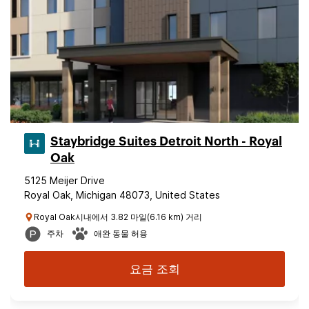
Staybridge Suites Detroit North - Royal
Oak
5125 Meijer Drive
Royal Oak, Michigan 48073, United States
Royal Oak시내에서 3.82 마일(6.16 km) 거리
주차
애완 동물 허용
요금 조회