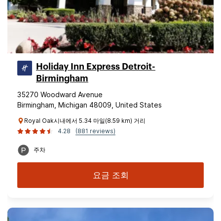
Holiday Inn Express Detroit-
Birmingham
35270 Woodward Avenue
Birmingham, Michigan 48009, United States
Royal Oak시내에서 5.34 마일(8.59 km) 거리
4.28
(881 reviews)
주차
요금 조회