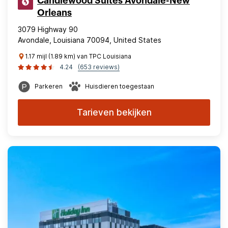
Candlewood Suites Avondale-New
Orleans
3079 Highway 90
Avondale, Louisiana 70094, United States
1.17 mijl (1.89 km) van TPC Louisiana
4.24
(653 reviews)
Parkeren
Huisdieren toegestaan
Tarieven bekijken