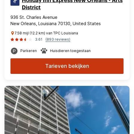
Holiday Inn Express New Orleans - Arts
District
936 St. Charles Avenue
New Orleans, Louisiana 70130, United States
7.58 mijl (12.2 km) van TPC Louisiana
3.61
(893 reviews)
Parkeren
Huisdieren toegestaan
Tarieven bekijken