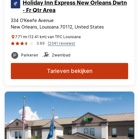
Holiday Inn Express New Orleans Dwtn
- Fr Qtr Area
334 O'Keefe Avenue
New Orleans, Louisiana 70112, United States
7.71 mi (12.41 km) van TPC Louisiana
3.89
(2341 reviews)
Parkeren
Zwembad
Tarieven bekijken