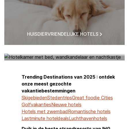
HUISDIERVRIENDELIJKE HOTELS
HOTELS BIJ MIJ IN DE BUURT
Trending Destinations van 2025 : ontdek
onze meest gezochte
vakantiebestemmingen
Skigebieden
Stedentrips
Great foodie Cities
Golfvakanties
Nieuwe hotels
Hotels met zwembad
Romantische hotels
Lastminute hoteldeals
Luchthavenhotels
Duik in de beste strandresorts van IHG