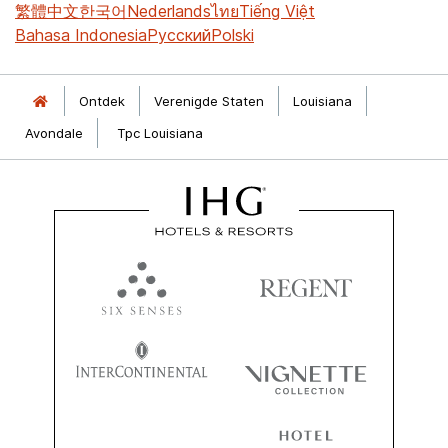
繁體中文
한국어
Nederlands
ไทย
Tiếng Việt
Bahasa Indonesia
Русский
Polski
Ontdek
Verenigde Staten
Louisiana
Avondale
Tpc Louisiana