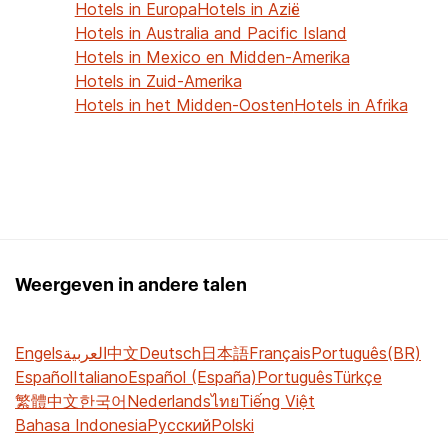
Hotels in Europa
Hotels in Azië
Hotels in Australia and Pacific Island
Hotels in Mexico en Midden-Amerika
Hotels in Zuid-Amerika
Hotels in het Midden-Oosten
Hotels in Afrika
Weergeven in andere talen
Engels
العربية
中文
Deutsch
日本語
Français
Português(BR)
Español
Italiano
Español (España)
Português
Türkçe
繁體中文
한국어
Nederlands
ไทย
Tiếng Việt
Bahasa Indonesia
Русский
Polski