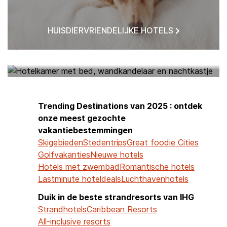
HUISDIERVRIENDELIJKE HOTELS
HOTELS BIJ MIJ IN DE BUURT
Trending Destinations van 2025 : ontdek
onze meest gezochte
vakantiebestemmingen
Skigebieden
Stedentrips
Great foodie Cities
Golfvakanties
Nieuwe hotels
Hotels met zwembad
Romantische hotels
Lastminute hoteldeals
Luchthavenhotels
Duik in de beste strandresorts van IHG
Strandhotels
Caribbean Resorts
All-inclusive resorts