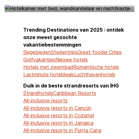
HOTELS BIJ MIJ IN DE BUURT
Trending Destinations van 2025 : ontdek
onze meest gezochte
vakantiebestemmingen
Skigebieden
Stedentrips
Great foodie Cities
Golfvakanties
Nieuwe hotels
Hotels met zwembad
Romantische hotels
Lastminute hoteldeals
Luchthavenhotels
Duik in de beste strandresorts van IHG
Strandhotels
Caribbean Resorts
All-inclusive resorts
All-inclusive resorts in Cancún
All-inclusive resorts in Cozumel
All-inclusive resorts in Jamaica
All-inclusive resorts in Punta Cana