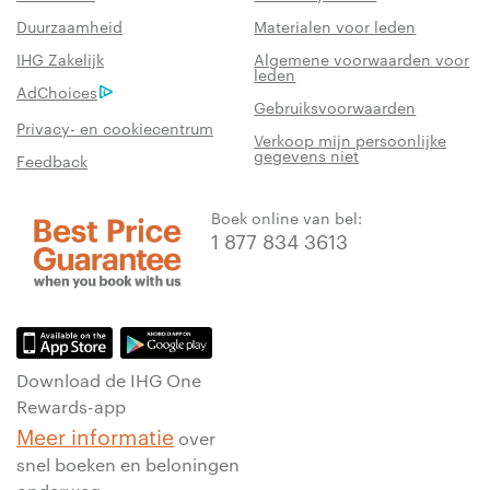
Duurzaamheid
Materialen voor leden
IHG Zakelijk
Algemene voorwaarden voor
leden
AdChoices
Gebruiksvoorwaarden
Privacy- en cookiecentrum
Verkoop mijn persoonlijke
gegevens niet
Feedback
Boek online van bel:
1 877 834 3613
Download de IHG One
Rewards-app
Meer informatie
over
snel boeken en beloningen