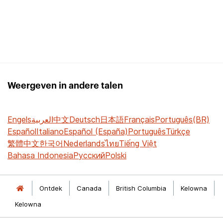
Weergeven in andere talen
Engels
العربية
中文
Deutsch
日本語
Français
Português(BR)
Español
Italiano
Español (España)
Português
Türkçe
繁體中文
한국어
Nederlands
ไทย
Tiếng Việt
Bahasa Indonesia
Русский
Polski
Ontdek
Canada
British Columbia
Kelowna
Kelowna