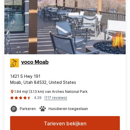
voco Moab
1421 S Hwy 191
Moab, Utah 84532, United States
1.94 mijl (3.13 km) van Arches National Park
4.29
(117 reviews)
Parkeren
Huisdieren toegestaan
Tarieven bekijken