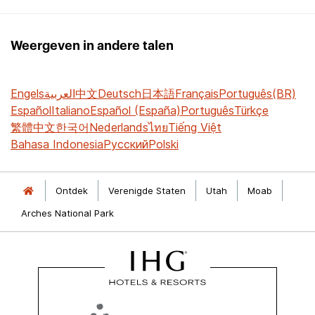
Weergeven in andere talen
Engels
العربية
中文
Deutsch
日本語
Français
Português(BR)
Español
Italiano
Español (España)
Português
Türkçe
繁體中文
한국어
Nederlands
ไทย
Tiếng Việt
Bahasa Indonesia
Русский
Polski
Ontdek
Verenigde Staten
Utah
Moab
Arches National Park