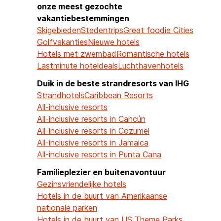
onze meest gezochte
vakantiebestemmingen
Skigebieden
Stedentrips
Great foodie Cities
Golfvakanties
Nieuwe hotels
Hotels met zwembad
Romantische hotels
Lastminute hoteldeals
Luchthavenhotels
Duik in de beste strandresorts van IHG
Strandhotels
Caribbean Resorts
All-inclusive resorts
All-inclusive resorts in Cancún
All-inclusive resorts in Cozumel
All-inclusive resorts in Jamaica
All-inclusive resorts in Punta Cana
Familieplezier en buitenavontuur
Gezinsvriendelijke hotels
Hotels in de buurt van Amerikaanse
nationale parken
Hotels in de buurt van US Theme Parks