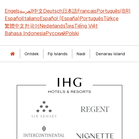
Engels
العربية
中文
Deutsch
日本語
Français
Português(BR)
Español
Italiano
Español (España)
Português
Türkçe
繁體中文
한국어
Nederlands
ไทย
Tiếng Việt
Bahasa Indonesia
Русский
Polski
Ontdek
Fiji Islands
Nadi
Denarau Island