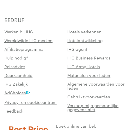
BEDRIJF
Werken bij IHG
Hotels verkennen
Wereldwijde IHG-merken
Hotelontwikkeling
Affiliatieprogramma
IHG-agent
Hulp nodig?
IHG Business Rewards
Reisadvies
IHG Army Hotels
Duurzaamheid
Materialen voor leden
IHG Zakelijk
Algemene voorwaarden voor
leden
AdChoices
Gebruiksvoorwaarden
Privacy- en cookiecentrum
Verkoop mijn persoonlijke
gegevens niet
Feedback
Boek online van bel: