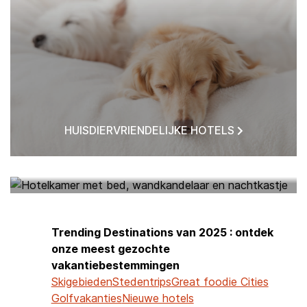
HUISDIERVRIENDELIJKE HOTELS
HOTELS BIJ MIJ IN DE BUURT
Trending Destinations van 2025 : ontdek
onze meest gezochte
vakantiebestemmingen
Skigebieden
Stedentrips
Great foodie Cities
Golfvakanties
Nieuwe hotels