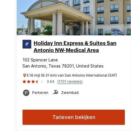
Holiday Inn Express & Suites San
Antonio NW-Medical Area
102 Spencer Lane
San Antonio, Texas 78201, United States
5.16 mijl (8.31 km) van San Antonio International (SAT)
3.64
(1701 reviews)
Parkeren
Zwembad
Tarieven bekijken