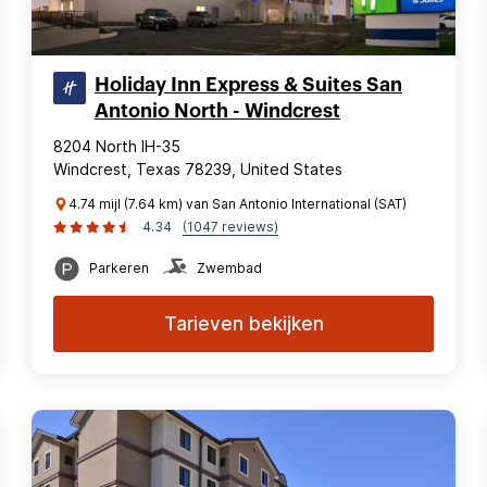
Holiday Inn Express & Suites San
Antonio North - Windcrest
8204 North IH-35
Windcrest, Texas 78239, United States
4.74 mijl (7.64 km) van San Antonio International (SAT)
4.34
(1047 reviews)
Parkeren
Zwembad
Tarieven bekijken