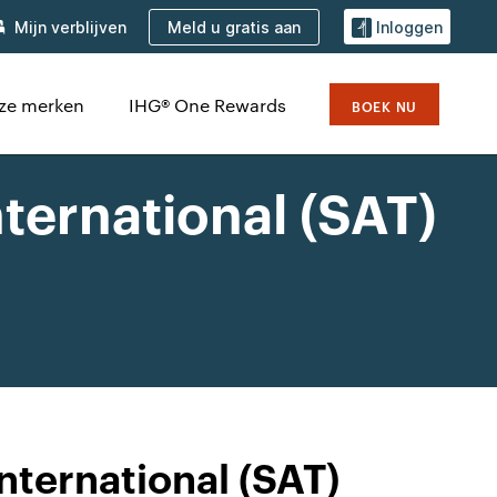
Meld u gratis aan
Mijn verblijven
Inloggen
ze merken
IHG® One Rewards
BOEK NU
nternational (SAT)
nternational (SAT)