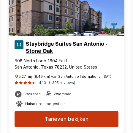
Staybridge Suites San Antonio -
Stone Oak
808 North Loop 1604 East
San Antonio, Texas 78232, United States
5.27 mijl (8.49 km) van San Antonio International (SAT)
4.13
(1305 reviews)
Parkeren
Zwembad
Huisdieren toegestaan
Tarieven bekijken