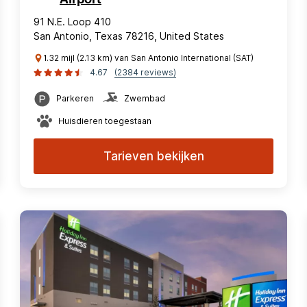
91 N.E. Loop 410
San Antonio, Texas 78216, United States
1.32 mijl (2.13 km) van San Antonio International (SAT)
4.67
(2384 reviews)
Parkeren
Zwembad
Huisdieren toegestaan
Tarieven bekijken