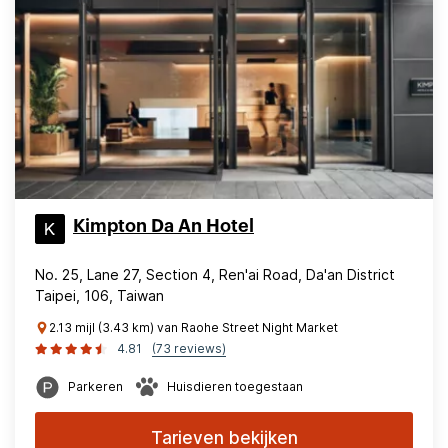
Kimpton Da An Hotel
No. 25, Lane 27, Section 4, Ren'ai Road, Da'an District
Taipei, 106, Taiwan
2.13 mijl (3.43 km) van Raohe Street Night Market
4.81
(73 reviews)
Parkeren
Huisdieren toegestaan
Tarieven bekijken