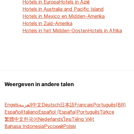
Hotels in Europa
Hotels in Azië
Hotels in Australia and Pacific Island
Hotels in Mexico en Midden-Amerika
Hotels in Zuid-Amerika
Hotels in het Midden-Oosten
Hotels in Afrika
Weergeven in andere talen
Engels
العربية
中文
Deutsch
日本語
Français
Português(BR)
Español
Italiano
Español (España)
Português
Türkçe
繁體中文
한국어
Nederlands
ไทย
Tiếng Việt
Bahasa Indonesia
Русский
Polski