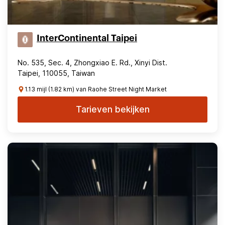
InterContinental Taipei
No. 535, Sec. 4, Zhongxiao E. Rd., Xinyi Dist.
Taipei, 110055, Taiwan
1.13 mijl (1.82 km) van Raohe Street Night Market
Tarieven bekijken