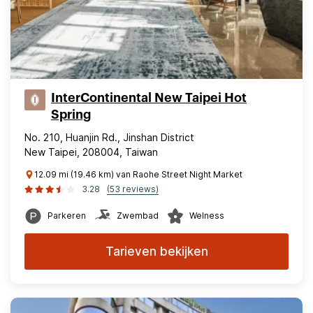
InterContinental New Taipei Hot
Spring
No. 210, Huanjin Rd., Jinshan District
New Taipei, 208004, Taiwan
12.09 mi (19.46 km) van Raohe Street Night Market
3.28
(53 reviews)
Parkeren
Zwembad
Welness
Tarieven bekijken