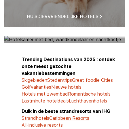
HUISDIERVRIENDELIJKE HOTELS
HOTELS BIJ MIJ IN DE BUURT
Trending Destinations van 2025 : ontdek
onze meest gezochte
vakantiebestemmingen
Skigebieden
Stedentrips
Great foodie Cities
Golfvakanties
Nieuwe hotels
Hotels met zwembad
Romantische hotels
Lastminute hoteldeals
Luchthavenhotels
Duik in de beste strandresorts van IHG
Strandhotels
Caribbean Resorts
All-inclusive resorts