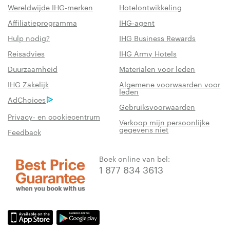
Wereldwijde IHG-merken
Hotelontwikkeling
Affiliatieprogramma
IHG-agent
Hulp nodig?
IHG Business Rewards
Reisadvies
IHG Army Hotels
Duurzaamheid
Materialen voor leden
IHG Zakelijk
Algemene voorwaarden voor
leden
AdChoices
Gebruiksvoorwaarden
Privacy- en cookiecentrum
Verkoop mijn persoonlijke
gegevens niet
Feedback
Boek online van bel:
1 877 834 3613