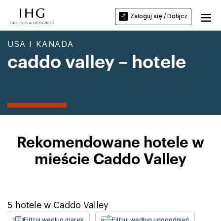
Zaloguj się / Dołącz
USA I KANADA
caddo valley – hotele
Rekomendowane hotele w
mieście Caddo Valley
5
hotele w
Caddo Valley
Filtruj według marek
Filtruj według udogodnień