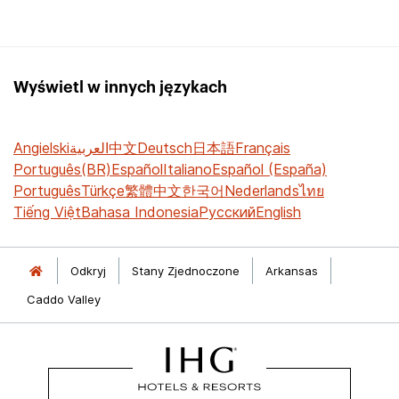
Wyświetl w innych językach
Angielski
العربية
中文
Deutsch
日本語
Français
Português(BR)
Español
Italiano
Español (España)
Português
Türkçe
繁體中文
한국어
Nederlands
ไทย
Tiếng Việt
Bahasa Indonesia
Русский
English
Odkryj
Stany Zjednoczone
Arkansas
Caddo Valley