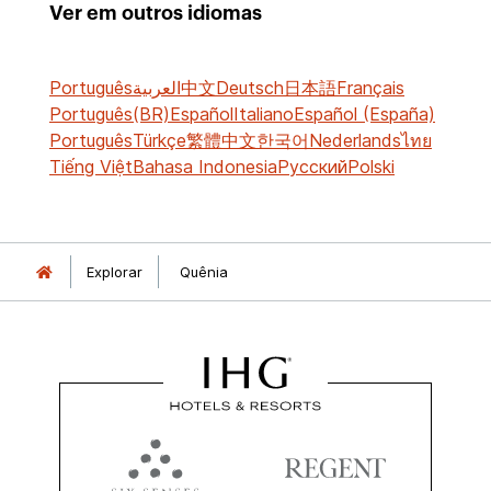
Ver em outros idiomas
Português
العربية
中文
Deutsch
日本語
Français
Português(BR)
Español
Italiano
Español (España)
Português
Türkçe
繁體中文
한국어
Nederlands
ไทย
Tiếng Việt
Bahasa Indonesia
Русский
Polski
Explorar
Quênia