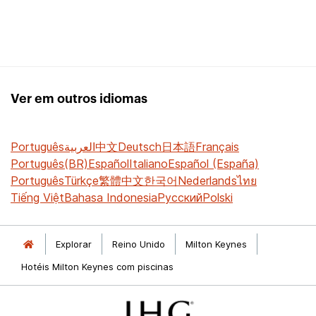
Ver em outros idiomas
Português
العربية
中文
Deutsch
日本語
Français
Português(BR)
Español
Italiano
Español (España)
Português
Türkçe
繁體中文
한국어
Nederlands
ไทย
Tiếng Việt
Bahasa Indonesia
Русский
Polski
Explorar
Reino Unido
Milton Keynes
Hotéis Milton Keynes com piscinas