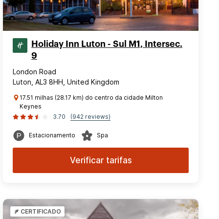
Holiday Inn Luton - Sul M1, Intersec.
9
London Road
Luton, AL3 8HH, United Kingdom
17.51 milhas (28.17 km) do centro da cidade Milton
Keynes
3.70
(942 reviews)
Estacionamento
Spa
Verificar tarifas
CERTIFICADO