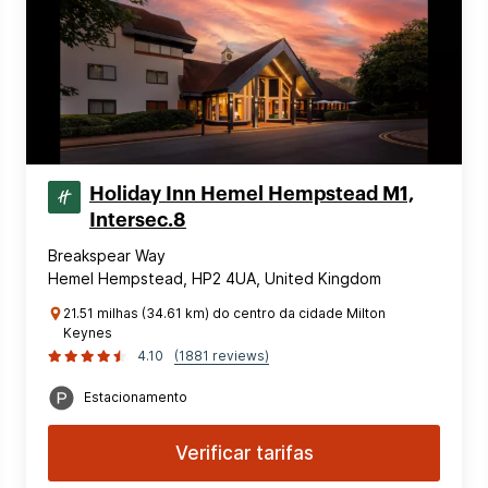
Holiday Inn Hemel Hempstead M1,
Intersec.8
Breakspear Way
Hemel Hempstead, HP2 4UA, United Kingdom
21.51 milhas (34.61 km) do centro da cidade Milton
Keynes
4.10
(1881 reviews)
Estacionamento
Verificar tarifas