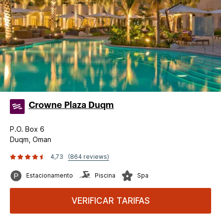
Crowne Plaza Duqm
P.O. Box 6
Duqm, Oman
4,73
(864 reviews)
Estacionamento
Piscina
Spa
VERIFICAR TARIFAS