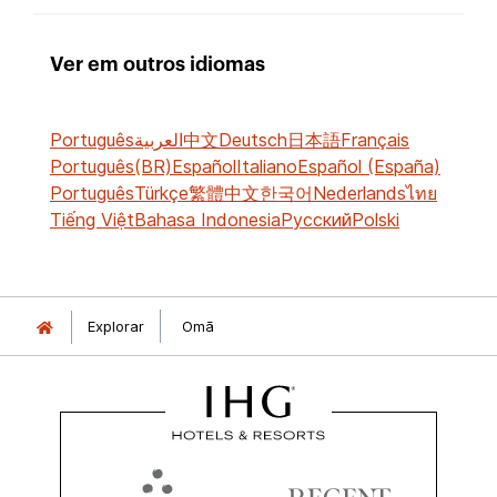
Ver em outros idiomas
Português
العربية
中文
Deutsch
日本語
Français
Português(BR)
Español
Italiano
Español (España)
Português
Türkçe
繁體中文
한국어
Nederlands
ไทย
Tiếng Việt
Bahasa Indonesia
Русский
Polski
Explorar
Omã