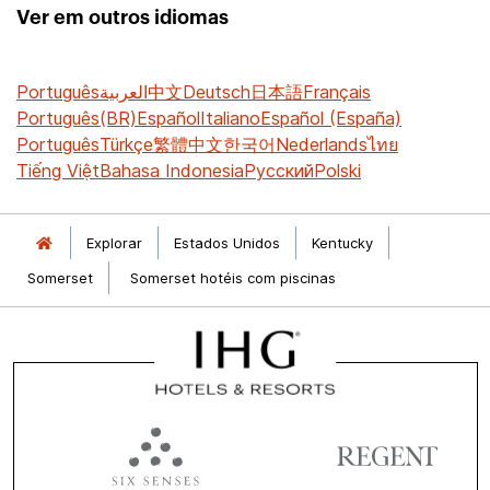
Ver em outros idiomas
Português
العربية
中文
Deutsch
日本語
Français
Português(BR)
Español
Italiano
Español (España)
Português
Türkçe
繁體中文
한국어
Nederlands
ไทย
Tiếng Việt
Bahasa Indonesia
Русский
Polski
Explorar
Estados Unidos
Kentucky
Somerset
Somerset hotéis com piscinas