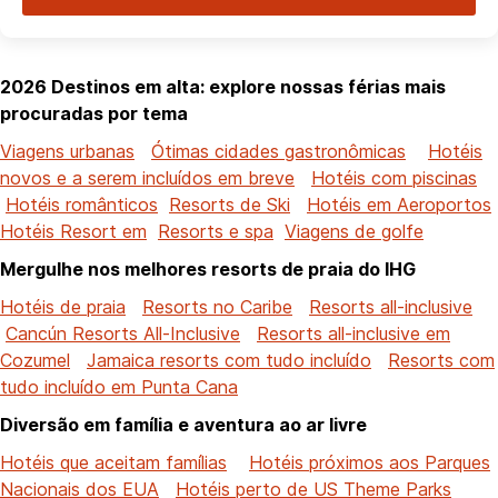
2026 Destinos em alta: explore nossas férias mais
procuradas por tema
Viagens urbanas
Ótimas cidades gastronômicas
Hotéis
novos e a serem incluídos em breve
Hotéis com piscinas
Hotéis românticos
Resorts de Ski
Hotéis em Aeroportos
Hotéis Resort em
Resorts e spa
Viagens de golfe
Mergulhe nos melhores resorts de praia do IHG
Hotéis de praia
Resorts no Caribe
Resorts all-inclusive
Cancún Resorts All-Inclusive
Resorts all-inclusive em
Cozumel
Jamaica resorts com tudo incluído
Resorts com
tudo incluído em Punta Cana
Diversão em família e aventura ao ar livre
Hotéis que aceitam famílias
Hotéis próximos aos Parques
Nacionais dos EUA
Hotéis perto de US Theme Parks