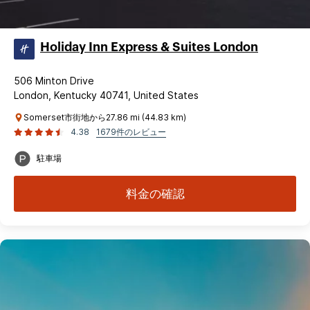
Holiday Inn Express & Suites London
506 Minton Drive
London, Kentucky 40741, United States
Somerset市街地から27.86 mi (44.83 km)
4.38
1679件のレビュー
駐車場
料金の確認