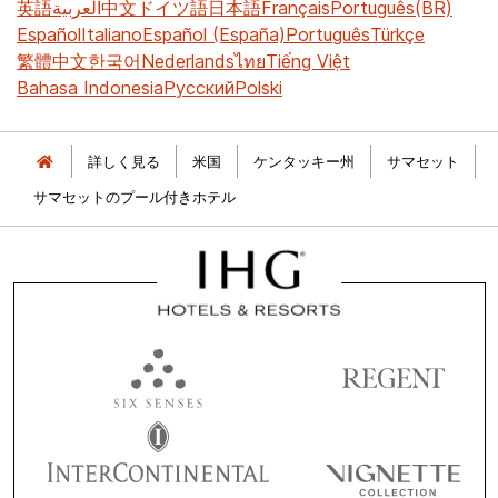
英語
العربية
中文
ドイツ語
日本語
Français
Português(BR)
Español
Italiano
Español (España)
Português
Türkçe
繁體中文
한국어
Nederlands
ไทย
Tiếng Việt
Bahasa Indonesia
Русский
Polski
詳しく見る
米国
ケンタッキー州
サマセット
サマセットのプール付きホテル