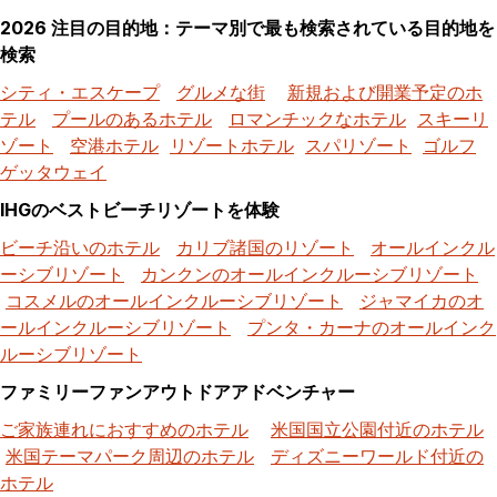
2026 注目の目的地：テーマ別で最も検索されている目的地を
検索
シティ・エスケープ
グルメな街
新規および開業予定のホ
テル
プールのあるホテル
ロマンチックなホテル
スキーリ
ゾート
空港ホテル
リゾートホテル
スパリゾート
ゴルフ
ゲッタウェイ
IHGのベストビーチリゾートを体験
ビーチ沿いのホテル
カリブ諸国のリゾート
オールインクル
ーシブリゾート
カンクンのオールインクルーシブリゾート
コスメルのオールインクルーシブリゾート
ジャマイカのオ
ールインクルーシブリゾート
プンタ・カーナのオールインク
ルーシブリゾート
ファミリーファンアウトドアアドベンチャー
ご家族連れにおすすめのホテル
米国国立公園付近のホテル
米国テーマパーク周辺のホテル
ディズニーワールド付近の
ホテル