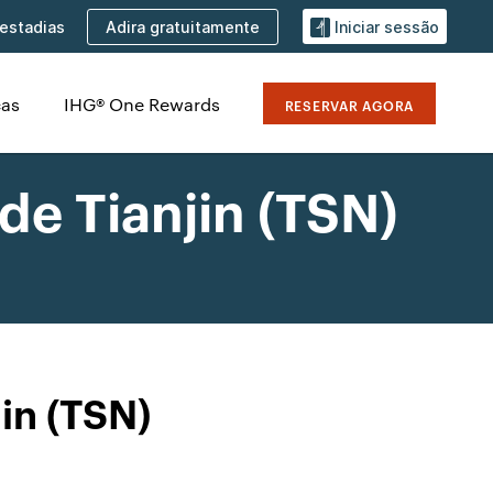
Adira gratuitamente
estadias
Iniciar sessão
cas
IHG® One Rewards
RESERVAR AGORA
de Tianjin (TSN)
in (TSN)