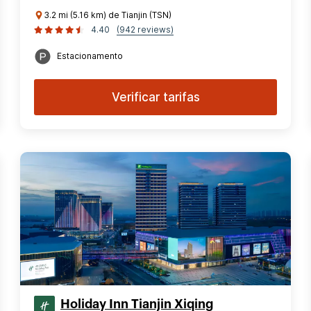
3.2 mi (5.16 km) de Tianjin (TSN)
4.40
(942 reviews)
Estacionamento
Verificar tarifas
Holiday Inn Tianjin Xiqing