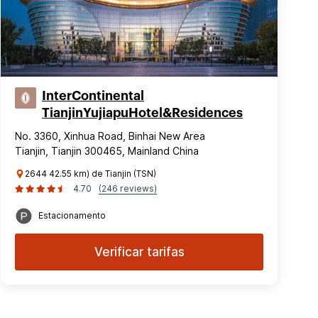
InterContinental
TianjinYujiapuHotel&Residences
No. 3360, Xinhua Road, Binhai New Area
Tianjin, Tianjin 300465, Mainland China
2644 42.55 km) de Tianjin (TSN)
4.70
(246 reviews)
Estacionamento
Verificar tarifas