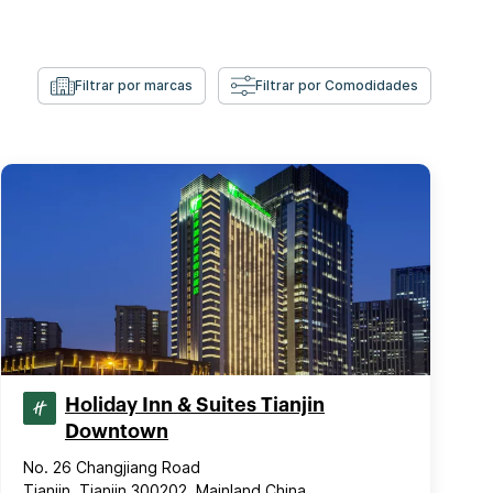
Filtrar por marcas
Filtrar por Comodidades
Holiday Inn & Suites Tianjin
Downtown
No. 26 Changjiang Road
Tianjin, Tianjin 300202, Mainland China