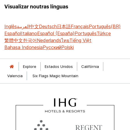
Visualizar noutras línguas
Inglês
العربية
中文
Deutsch
日本語
Français
Português(BR)
Español
Italiano
Español (España)
Português
Türkçe
繁體中文
한국어
Nederlands
ไทย
Tiếng Việt
Bahasa Indonesia
Русский
Polski
Explore
Estados Unidos
Califórnia
Valencia
Six Flags Magic Mountain