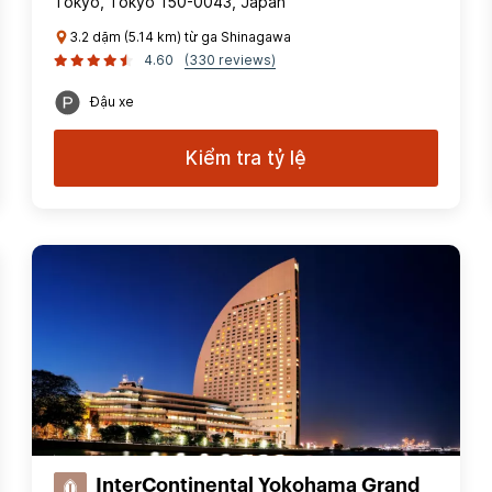
Tokyo, Tokyo 150-0043, Japan
3.2 dặm (5.14 km) từ ga Shinagawa
4.60
(330 reviews)
Đậu xe
Kiểm tra tỷ lệ
InterContinental Yokohama Grand