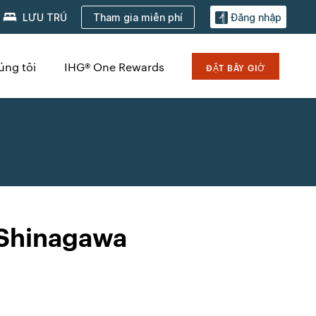
Tham gia miễn phí
LƯU TRÚ
Đăng nhập
úng tôi
IHG® One Rewards
ĐẶT BÂY GIỜ
 Shinagawa