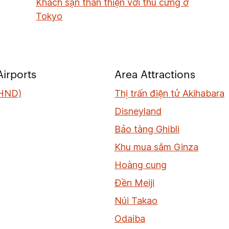
Khách sạn thân thiện với thú cưng ở
Tokyo
irports
Area Attractions
HND)
Thị trấn điện tử Akihabara
Disneyland
Bảo tàng Ghibli
Khu mua sắm Ginza
Hoàng cung
Đền Meiji
Núi Takao
Odaiba