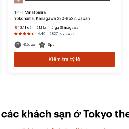
1-1-1 Minatomirai
Yokohama, Kanagawa 220-8522, Japan
13.11 dặm (21.1 km) từ ga Shinagawa
4.40
(2827 reviews)
Đậu xe
Spa
Kiểm tra tỷ lệ
các khách sạn ở Tokyo the