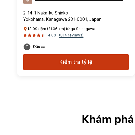
2-14-1 Naka-ku Shinko
Yokohama, Kanagawa 231-0001, Japan
13.09 dặm (21.06 km) từ ga Shinagawa
4.60
(814 reviews)
Đậu xe
Kiểm tra tỷ lệ
Khám phá 