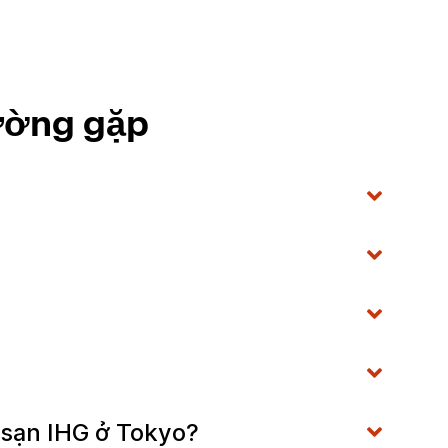
ường gặp
h sạn IHG ở Tokyo?