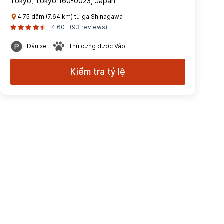
Tokyo, Tokyo 160-0023, Japan
4.75 dặm (7.64 km) từ ga Shinagawa
4.60
(93 reviews)
Đậu xe
Thú cưng được Vào
Kiểm tra tỷ lệ