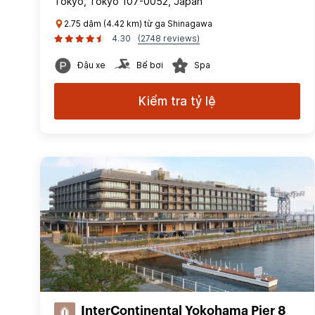
Tokyo, Tokyo 107-0052, Japan
2.75 dặm (4.42 km) từ ga Shinagawa
4.30
(2748 reviews)
Đậu xe
Bể bơi
Spa
Kiểm tra tỷ lệ
InterContinental Yokohama Pier 8