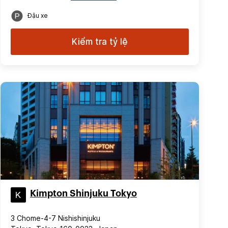
Đậu xe
Kiểm tra tỷ lệ
Kimpton Shinjuku Tokyo
3 Chome-4-7 Nishishinjuku