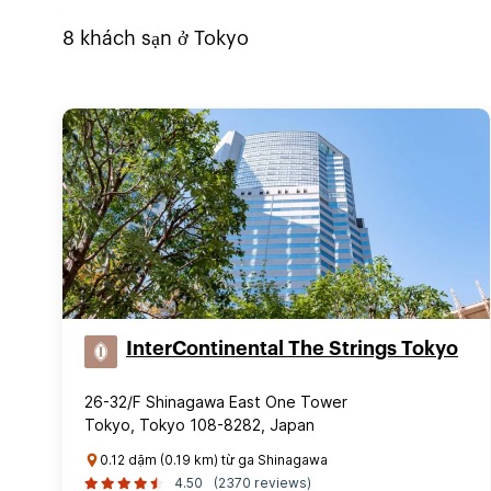
8
khách sạn ở
Tokyo
InterContinental The Strings Tokyo
26-32/F Shinagawa East One Tower
Tokyo, Tokyo 108-8282, Japan
0.12 dặm (0.19 km) từ ga Shinagawa
4.50
(2370 reviews)