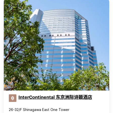
InterContinental 东京洲际诗颖酒店
26-32/F Shinagawa East One Tower