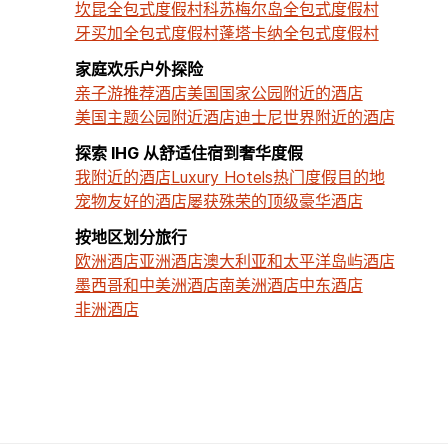
坎昆全包式度假村
科苏梅尔岛全包式度假村
牙买加全包式度假村
蓬塔卡纳全包式度假村
家庭欢乐户外探险
亲子游推荐酒店
美国国家公园附近的酒店
美国主题公园附近酒店
迪士尼世界附近的酒店
探索 IHG 从舒适住宿到奢华度假
我附近的酒店
Luxury Hotels
热门度假目的地
宠物友好的酒店
屡获殊荣的顶级豪华酒店
按地区划分旅行
欧洲酒店
亚洲酒店
澳大利亚和太平洋岛屿酒店
墨西哥和中美洲酒店
南美洲酒店
中东酒店
非洲酒店