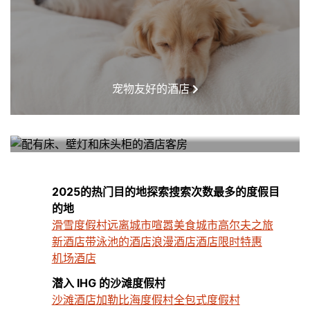
宠物友好的酒店
我附近的酒店
2025的热门目的地探索搜索次数最多的度假目
的地
滑雪度假村
远离城市喧嚣
美食城市
高尔夫之旅
新酒店
带泳池的酒店
浪漫酒店
酒店限时特惠
机场酒店
潜入 IHG 的沙滩度假村
沙滩酒店
加勒比海度假村
全包式度假村