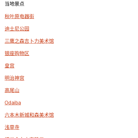
当地景点
秋叶原电器街
迪士尼公园
三鹰之森吉卜力美术馆
银座购物区
皇宫
明治神宫
高尾山
Odaiba
六本木新城和森美术馆
浅草寺