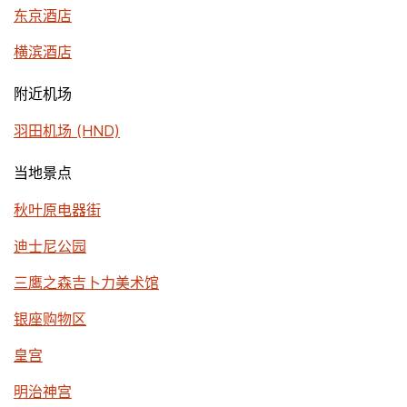
东京酒店
横滨酒店
附近机场
羽田机场 (HND)
当地景点
秋叶原电器街
迪士尼公园
三鹰之森吉卜力美术馆
银座购物区
皇宫
明治神宫