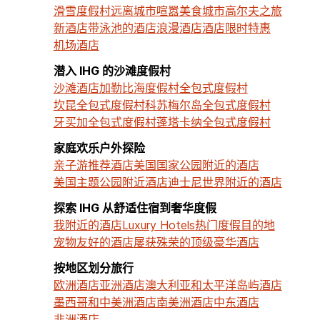
滑雪度假村
远离城市喧嚣
美食城市
高尔夫之旅
新酒店
带泳池的酒店
浪漫酒店
酒店限时特惠
机场酒店
潜入 IHG 的沙滩度假村
沙滩酒店
加勒比海度假村
全包式度假村
坎昆全包式度假村
科苏梅尔岛全包式度假村
牙买加全包式度假村
蓬塔卡纳全包式度假村
家庭欢乐户外探险
亲子游推荐酒店
美国国家公园附近的酒店
美国主题公园附近酒店
迪士尼世界附近的酒店
探索 IHG 从舒适住宿到奢华度假
我附近的酒店
Luxury Hotels
热门度假目的地
宠物友好的酒店
屡获殊荣的顶级豪华酒店
按地区划分旅行
欧洲酒店
亚洲酒店
澳大利亚和太平洋岛屿酒店
墨西哥和中美洲酒店
南美洲酒店
中东酒店
非洲酒店