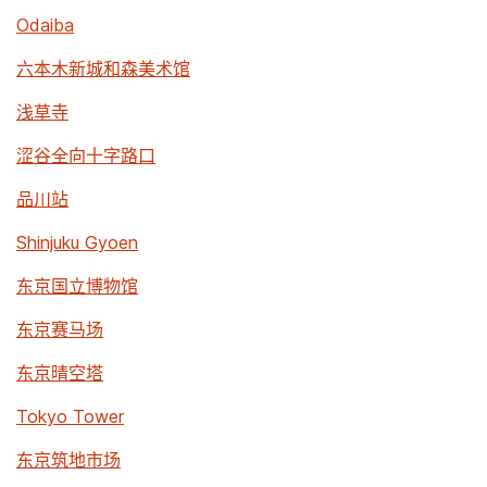
Odaiba
六本木新城和森美术馆
浅草寺
涩谷全向十字路口
品川站
Shinjuku Gyoen
东京国立博物馆
东京赛马场
东京晴空塔
Tokyo Tower
东京筑地市场