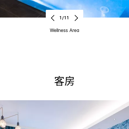
1/11
Wellness Area
客房