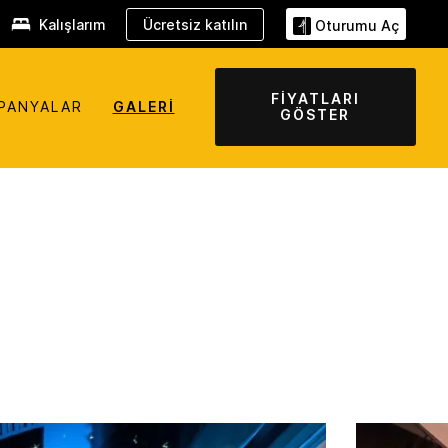
Kalışlarım
Ücretsiz katılın
Oturumu Aç
FIYATLARI
PANYALAR
GALERI
GÖSTER