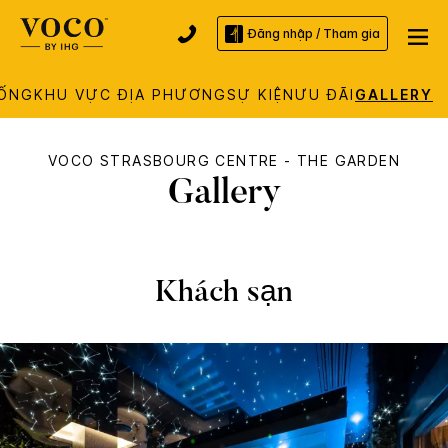
Đăng nhập / Tham gia
ỐNG
KHU VỰC ĐỊA PHƯƠNG
SỰ KIỆN
ƯU ĐÃI
GALLERY
VOCO
STRASBOURG CENTRE - THE GARDEN
Gallery
Khách sạn