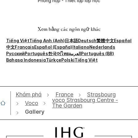
Phòng họp - Thiết lập lớp học
Xem bằng các ngôn ngữ khác
Tiếng Việt
Tiếng Anh (Anh)
日本語
Deutsch
繁體中文
Español
中文
Français
Español (España)
Italiano
Nederlands
Русский
Português
한국어
ไทย
العربية
Português (BR)
Bahasa Indonesia
Türkçe
Polski
Tiếng Việt
Khám phá
France
Strasbourg
voco Strasbourg Centre -
Voco
The Garden
Gallery