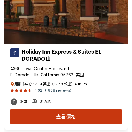
Holiday Inn Express & Suites EL
DORADO山
4360 Town Center Boulevard
El Dorado Hills, California 95762, 美国
距離市中心 17.04 英里（27.43 公里）Auburn
4.62
(1838 reviews)
泊車
游泳池
查看價格