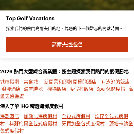
Top Golf Vacations
探索我們的熱門高爾夫目的地，為您的下一個難忘的開球時間。
高爾夫逍遙遊
2026 熱門大型綜合商業體：按主題探索我們熱門的度假勝地
城市假期
美食城
新開業和即將開幕的酒店
有泳池的飯店
浪漫酒店
滑雪勝地
機場飯店
度假村飯店
Spa 休閒度假
高
爾夫逍遙遊
深入了解 IHG 精選海灘度假村
海灘酒店
加勒比海度假村
全包式度假村
坎昆全包式度假
村
科蘇梅爾全包式度假村
牙買加全包式度假村
蓬塔卡納全
包式度假村