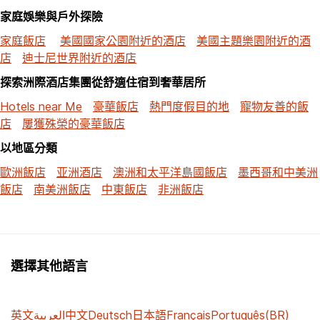
家庭娛樂與戶外探險
家庭飯店
美國國家公園附近的酒店
美國主題樂園附近的酒
店
迪士尼世界附近的酒店
探索洲際酒店集團從舒適住宿到奢華居所
Hotels near Me
豪華飯店
熱門度假目的地
寵物友善的飯
店
屢獲殊榮的豪華飯店
以地區分類
歐洲飯店
亚洲酒店
澳洲和太平洋島國飯店
墨西哥和中美洲
飯店
南美洲飯店
中東飯店
非洲飯店
選擇其他語言
英文
العربية
中文
Deutsch
日本語
Français
Português(BR)