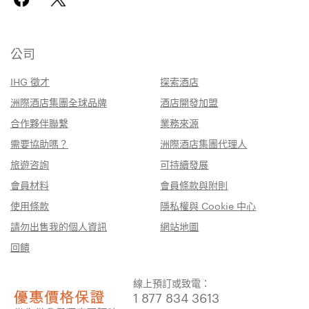
公司
IHG 徵才
探索酒店
洲際酒店集團全球品牌
酒店開發加盟
合作夥伴聯繫
業務來源
需要協助嗎？
洲際酒店集團代理人
旅遊咨詢
可持續發展
會員材料
會員條款與附則
使用條款
隱私權與 Cookie 中心
請勿出售我的個人資訊
網站地圖
回饋
線上預訂或致電：
1 877 834 3613