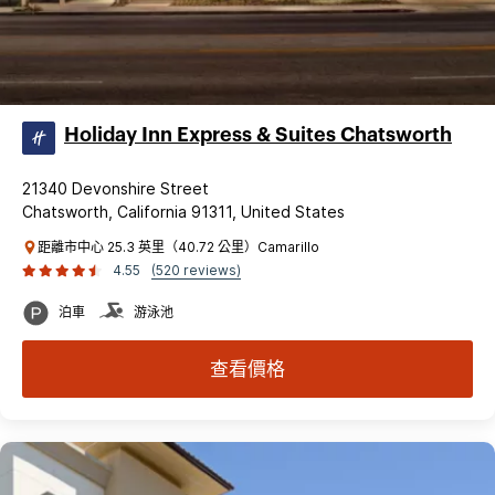
Holiday Inn Express & Suites Chatsworth
21340 Devonshire Street
Chatsworth, California 91311, United States
距離市中心 25.3 英里（40.72 公里）Camarillo
4.55
(520 reviews)
泊車
游泳池
查看價格