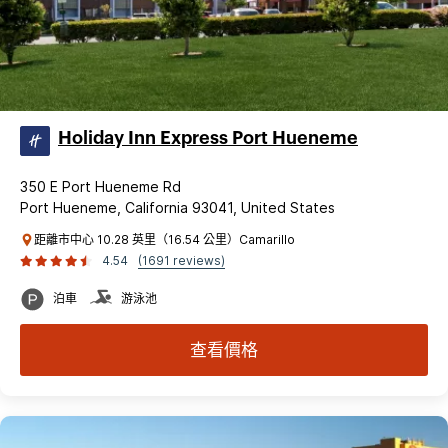
Holiday Inn Express Port Hueneme
350 E Port Hueneme Rd
Port Hueneme, California 93041, United States
距離市中心 10.28 英里（16.54 公里）Camarillo
4.54
(1691 reviews)
泊車
游泳池
查看價格