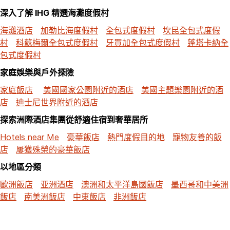
深入了解 IHG 精選海灘度假村
海灘酒店
加勒比海度假村
全包式度假村
坎昆全包式度假
村
科蘇梅爾全包式度假村
牙買加全包式度假村
蓬塔卡納全
包式度假村
家庭娛樂與戶外探險
家庭飯店
美國國家公園附近的酒店
美國主題樂園附近的酒
店
迪士尼世界附近的酒店
探索洲際酒店集團從舒適住宿到奢華居所
Hotels near Me
豪華飯店
熱門度假目的地
寵物友善的飯
店
屢獲殊榮的豪華飯店
以地區分類
歐洲飯店
亚洲酒店
澳洲和太平洋島國飯店
墨西哥和中美洲
飯店
南美洲飯店
中東飯店
非洲飯店