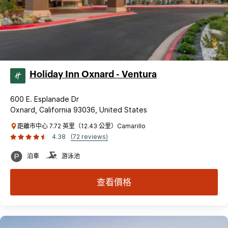
Holiday Inn Oxnard - Ventura
600 E. Esplanade Dr
Oxnard, California 93036, United States
距離市中心 7.72 英里（12.43 公里）Camarillo
4.38
(72 reviews)
泊車
游泳池
查看價格