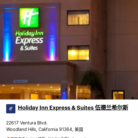
Holiday Inn Express & Suites 伍德兰希尔斯
22617 Ventura Blvd.
Woodland Hills, California 91364, 美国