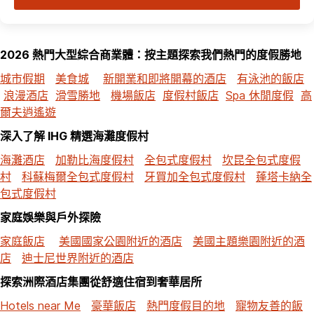
2026 熱門大型綜合商業體：按主題探索我們熱門的度假勝地
城市假期
美食城
新開業和即將開幕的酒店
有泳池的飯店
浪漫酒店
滑雪勝地
機場飯店
度假村飯店
Spa 休閒度假
高
爾夫逍遙遊
深入了解 IHG 精選海灘度假村
海灘酒店
加勒比海度假村
全包式度假村
坎昆全包式度假
村
科蘇梅爾全包式度假村
牙買加全包式度假村
蓬塔卡納全
包式度假村
家庭娛樂與戶外探險
家庭飯店
美國國家公園附近的酒店
美國主題樂園附近的酒
店
迪士尼世界附近的酒店
探索洲際酒店集團從舒適住宿到奢華居所
Hotels near Me
豪華飯店
熱門度假目的地
寵物友善的飯