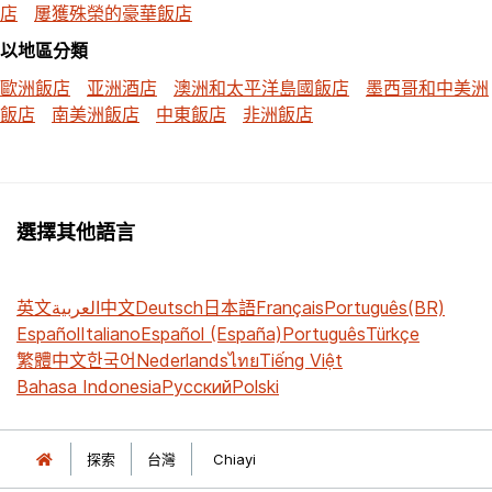
店
屢獲殊榮的豪華飯店
以地區分類
歐洲飯店
亚洲酒店
澳洲和太平洋島國飯店
墨西哥和中美洲
飯店
南美洲飯店
中東飯店
非洲飯店
選擇其他語言
英文
العربية
中文
Deutsch
日本語
Français
Português(BR)
Español
Italiano
Español (España)
Português
Türkçe
繁體中文
한국어
Nederlands
ไทย
Tiếng Việt
Bahasa Indonesia
Русский
Polski
探索
台灣
Chiayi