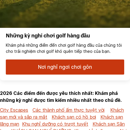
Những kỳ nghỉ chơi golf hàng đầu
Khám phá những điểm đến chơi golf hàng đầu của chúng tôi
cho trải nghiệm chơi golf khó quên tiếp theo của bạn.
Nơi nghỉ ngơi chơi gôn
2026 Các điểm đến được yêu thích nhất: Khám phá
những kỳ nghỉ được tìm kiếm nhiều nhất theo chủ đề.
City Escapes
Các thành phố ẩm thực tuyệt vời
Khách
sạn mới và sắp ra mắt
Khách sạn có hồ bơi
Khách sạn
lãng mạn
Khu nghỉ dưỡng có trượt tuyết
Khách sạn Sân