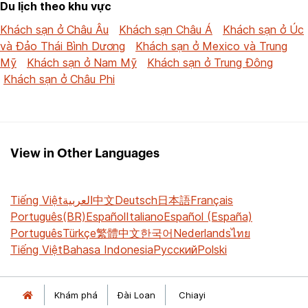
Du lịch theo khu vực
Khách sạn ở Châu Âu
Khách sạn Châu Á
Khách sạn ở Úc
và Đảo Thái Bình Dương
Khách sạn ở Mexico và Trung
Mỹ
Khách sạn ở Nam Mỹ
Khách sạn ở Trung Đông
Khách sạn ở Châu Phi
View in Other Languages
Tiếng Việt
العربية
中文
Deutsch
日本語
Français
Português(BR)
Español
Italiano
Español (España)
Português
Türkçe
繁體中文
한국어
Nederlands
ไทย
Tiếng Việt
Bahasa Indonesia
Русский
Polski
Khám phá
Đài Loan
Chiayi