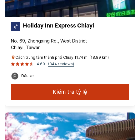
Holiday Inn Express Chiayi
No. 69, Zhongxing Rd., West District
Chiayi, Taiwan
Cách trung tâm thành phố Chiayi11.74 mi (18.89 km)
4.60
(844 reviews)
Đậu xe
Kiểm tra tỷ lệ