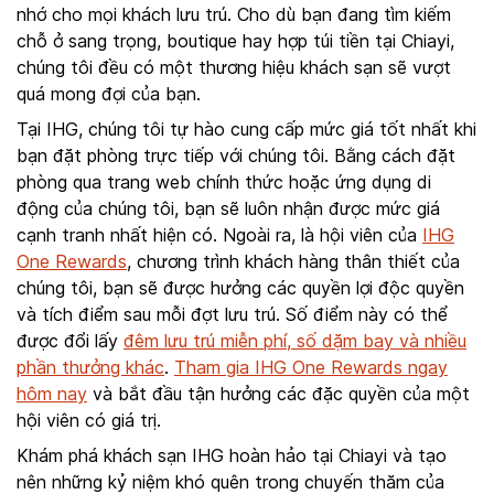
nhớ cho mọi khách lưu trú. Cho dù bạn đang tìm kiếm
chỗ ở sang trọng, boutique hay hợp túi tiền tại Chiayi,
chúng tôi đều có một thương hiệu khách sạn sẽ vượt
quá mong đợi của bạn.
Tại IHG, chúng tôi tự hào cung cấp mức giá tốt nhất khi
bạn đặt phòng trực tiếp với chúng tôi. Bằng cách đặt
phòng qua trang web chính thức hoặc ứng dụng di
động của chúng tôi, bạn sẽ luôn nhận được mức giá
cạnh tranh nhất hiện có. Ngoài ra, là hội viên của
IHG
One Rewards
, chương trình khách hàng thân thiết của
chúng tôi, bạn sẽ được hưởng các quyền lợi độc quyền
và tích điểm sau mỗi đợt lưu trú. Số điểm này có thể
được đổi lấy
đêm lưu trú miễn phí, số dặm bay và nhiều
phần thưởng khác
.
Tham gia IHG One Rewards ngay
hôm nay
và bắt đầu tận hưởng các đặc quyền của một
hội viên có giá trị.
Khám phá khách sạn IHG hoàn hảo tại Chiayi và tạo
nên những kỷ niệm khó quên trong chuyến thăm của