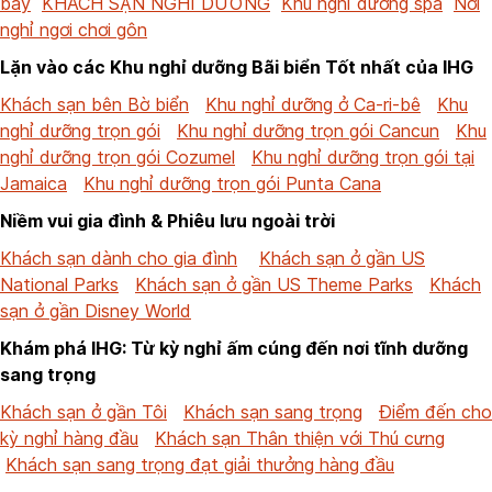
bay
KHÁCH SẠN NGHỈ DƯỠNG
Khu nghỉ dưỡng spa
Nơi
nghỉ ngơi chơi gôn
Lặn vào các Khu nghỉ dưỡng Bãi biển Tốt nhất của IHG
Khách sạn bên Bờ biển
Khu nghỉ dưỡng ở Ca-ri-bê
Khu
nghỉ dưỡng trọn gói
Khu nghỉ dưỡng trọn gói Cancun
Khu
nghỉ dưỡng trọn gói Cozumel
Khu nghỉ dưỡng trọn gói tại
Jamaica
Khu nghỉ dưỡng trọn gói Punta Cana
Niềm vui gia đình & Phiêu lưu ngoài trời
Khách sạn dành cho gia đình
Khách sạn ở gần US
National Parks
Khách sạn ở gần US Theme Parks
Khách
sạn ở gần Disney World
Khám phá IHG: Từ kỳ nghỉ ấm cúng đến nơi tĩnh dưỡng
sang trọng
Khách sạn ở gần Tôi
Khách sạn sang trọng
Điểm đến cho
kỳ nghỉ hàng đầu
Khách sạn Thân thiện với Thú cưng
Khách sạn sang trọng đạt giải thưởng hàng đầu