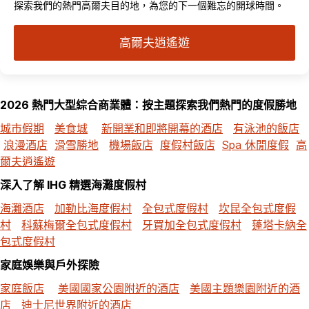
探索我們的熱門高爾夫目的地，為您的下一個難忘的開球時間。
高爾夫逍遙遊
2026 熱門大型綜合商業體：按主題探索我們熱門的度假勝地
城市假期
美食城
新開業和即將開幕的酒店
有泳池的飯店
浪漫酒店
滑雪勝地
機場飯店
度假村飯店
Spa 休閒度假
高
爾夫逍遙遊
深入了解 IHG 精選海灘度假村
海灘酒店
加勒比海度假村
全包式度假村
坎昆全包式度假
村
科蘇梅爾全包式度假村
牙買加全包式度假村
蓬塔卡納全
包式度假村
家庭娛樂與戶外探險
家庭飯店
美國國家公園附近的酒店
美國主題樂園附近的酒
店
迪士尼世界附近的酒店