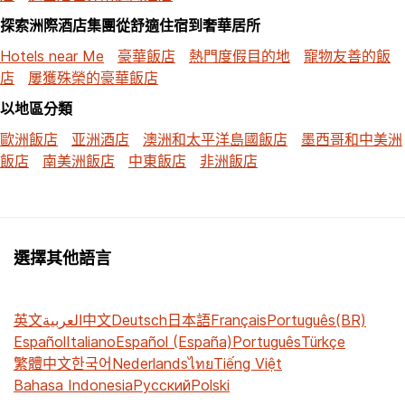
探索洲際酒店集團從舒適住宿到奢華居所
Hotels near Me
豪華飯店
熱門度假目的地
寵物友善的飯
店
屢獲殊榮的豪華飯店
以地區分類
歐洲飯店
亚洲酒店
澳洲和太平洋島國飯店
墨西哥和中美洲
飯店
南美洲飯店
中東飯店
非洲飯店
選擇其他語言
英文
العربية
中文
Deutsch
日本語
Français
Português(BR)
Español
Italiano
Español (España)
Português
Türkçe
繁體中文
한국어
Nederlands
ไทย
Tiếng Việt
Bahasa Indonesia
Русский
Polski