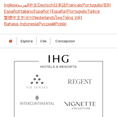
Inglese
العربية
中文
Deutsch
日本語
Français
Português(BR)
Español
Italiano
Español (España)
Português
Türkçe
繁體中文
한국어
Nederlands
ไทย
Tiếng Việt
Bahasa Indonesia
Русский
Polski
Esplora
Cile
Concepcion