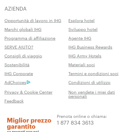
AZIENDA
Opportunità di lavoro in IHG
Esplora hotel
Marchi globali IHG
Sviluppo hotel
Programma di affiliazione
Agente IHG
SERVE AIUTO?
IHG Business Rewards
Consigli di viaggio
IHG Army Hotels
Sostenibilità
Materiali soci
IHG Corporate
Termini e condizioni soci
AdChoices
Condizioni di utilizzo
Privacy & Cookie Center
Non vendete i miei dati
personali
Feedback
Prenota online o chiama:
1 877 834 3613