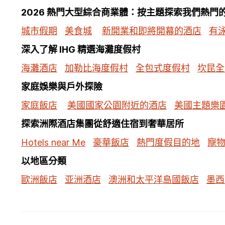
2026 熱門大型綜合商業體：按主題探索我們熱門
城市假期
美食城
新開業和即將開幕的酒店
有
深入了解 IHG 精選海灘度假村
海灘酒店
加勒比海度假村
全包式度假村
坎昆全
家庭娛樂與戶外探險
家庭飯店
美國國家公園附近的酒店
美國主題樂
探索洲際酒店集團從舒適住宿到奢華居所
Hotels near Me
豪華飯店
熱門度假目的地
寵
以地區分類
歐洲飯店
亚洲酒店
澳洲和太平洋島國飯店
墨西