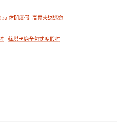
Spa 休閒度假
高爾夫逍遙遊
村
蓬塔卡納全包式度假村