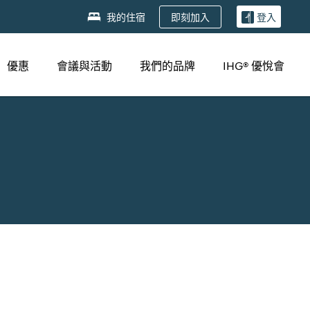
即刻加入
我的住宿
登入
優惠
會議與活動
我們的品牌
IHG® 優悅會